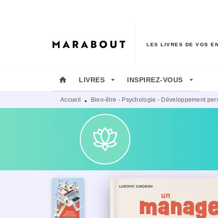
MENU
RECHERCHE
CONTENU
LES LIVRES DE VOS E
home
arrow_drop_down
arrow_drop_down
LIVRES
INSPIREZ-VOUS
Accueil
Bien-être - Psychologie - Développement per
•