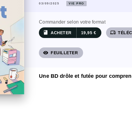
03/09/2025
VIE PRO
Commander selon votre format
book
devices
ACHETER
19,95 €
TÉLÉ
visibility
FEUILLETER
Une BD drôle et futée pour compre