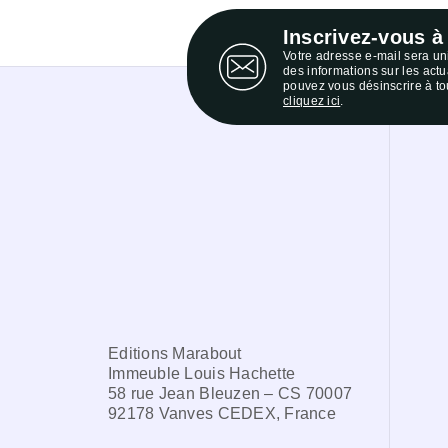
Inscrivez-vous à
Votre adresse e-mail sera u
des informations sur les act
pouvez vous désinscrire à to
cliquez ici
.
Editions Marabout
Immeuble Louis Hachette
58 rue Jean Bleuzen – CS 70007
92178 Vanves CEDEX, France