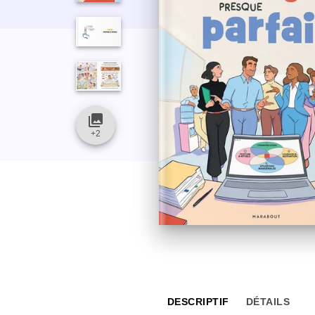
collections
+
2
DESCRIPTIF
DÉTAILS