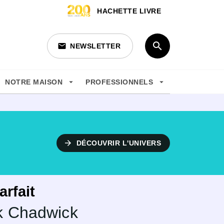
HACHETTE LIVRE
search
email
NEWSLETTER
search
arrow_drop_down
arrow_drop_down
NOTRE MAISON
PROFESSIONNELS
arrow_forward
DÉCOUVRIR L'UNIVERS
rfait
k Chadwick