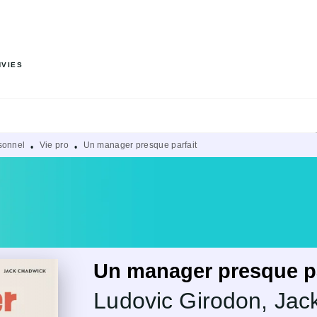
PIED DE PAGE
NVIES
sonnel
Vie pro
Un manager presque parfait
•
•
Un manager presque pa
Ludovic Girodon
,
Jac