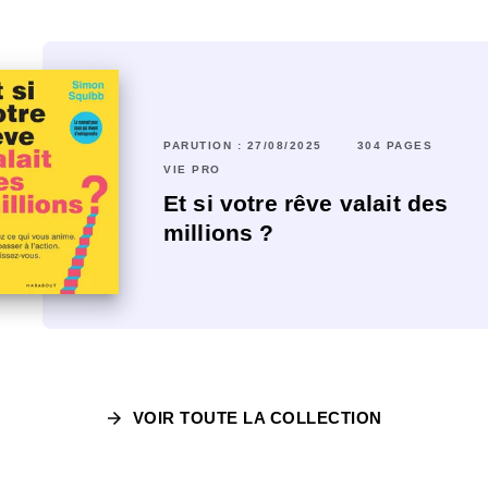
RUTION : 31/01/2024
PARUTION : 27/08/2025
176 PAGES
304 PAGES
20 PAGES
E PRO
VIE PRO
onvaincre en moins de 2
Et si votre rêve valait des
inutes
millions ?
arrow_forward
VOIR TOUTE LA COLLECTION