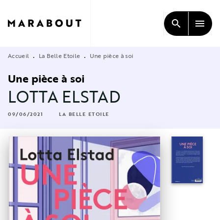
MENU
RECHERCHE
CONTENU
search
menu
PIED DE PAGE
Accueil
La Belle Etoile
Une pièce à soi
•
•
Une pièce à soi
LOTTA ELSTAD
09/06/2021
LA BELLE ETOILE