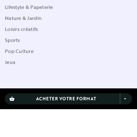
Lifestyle & Papeterie
Nature & Jardin
Loisirs créatifs
Sports
Pop Culture
Jeux
CGU
ACHETER VOTRE FORMAT
shopping_basket
arrow_drop_down
Charte de référencement
Charte des Données Personnelles
Mentions légales
Engagement durable
Paramétrez vos préférences cookies