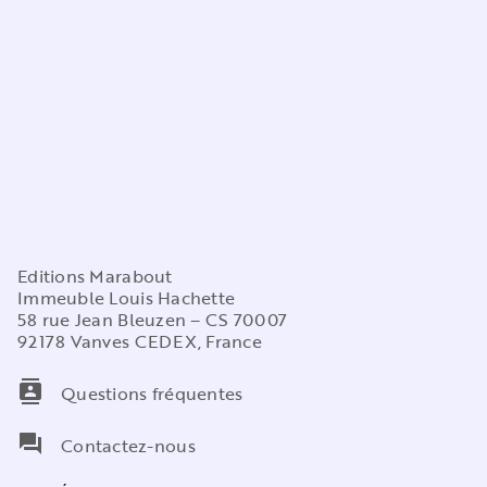
Editions Marabout
Immeuble Louis Hachette
58 rue Jean Bleuzen – CS 70007
92178 Vanves CEDEX, France
contacts
Questions fréquentes
question_answer
Contactez-nous