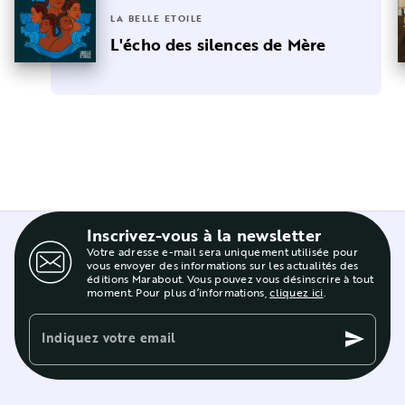
LA BELLE ETOILE
L'écho des silences de Mère
Inscrivez-vous à la newsletter
Votre adresse e-mail sera uniquement utilisée pour
vous envoyer des informations sur les actualités des
éditions Marabout. Vous pouvez vous désinscrire à tout
moment. Pour plus d’informations,
cliquez ici
.
Indiquez votre email
send