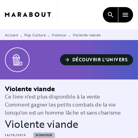
MENU
RECHERCHE
CONTENU
search
menu
PIED DE PAGE
Accueil
Pop Culture
Humour
Violente viande
•
•
•
DÉCOUVRIR L'UNIVERS
arrow_forward
Violente viande
Ce livre n'est plus disponible à la vente
Comment gagner les petits combats de la vie
lorsqu'on est un homme lâche et sans charisme
Violente viande
16/10/2019
HUMOUR