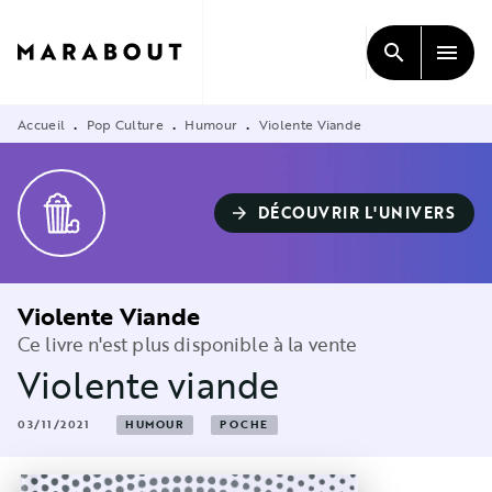
MENU
RECHERCHE
CONTENU
search
menu
PIED DE PAGE
Accueil
Pop Culture
Humour
Violente Viande
•
•
•
DÉCOUVRIR L'UNIVERS
arrow_forward
Violente Viande
Ce livre n'est plus disponible à la vente
Violente viande
03/11/2021
HUMOUR
POCHE