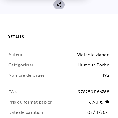
DÉTAILS
Auteur
Violente viande
Catégorie(s)
Humour, Poche
Nombre de pages
192
EAN
9782501166768
Prix du format papier
6,90 €
shopping_basket
Date de parution
03/11/2021