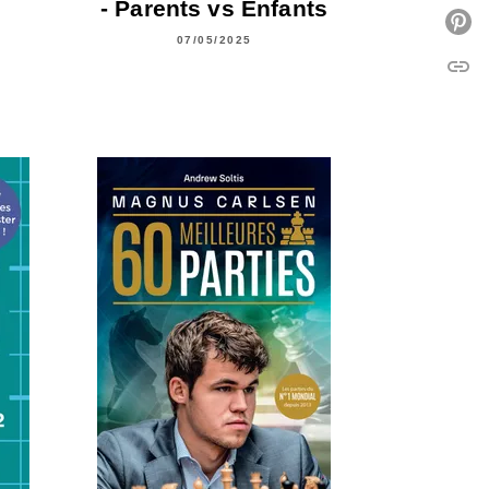
- Parents vs Enfants
P
07/05/2025
link
C