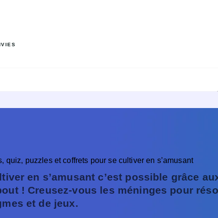
PIED DE PAGE
NVIES
 quiz, puzzles et coffrets pour se cultiver en s’amusant
ltiver en s’amusant c’est possible grâce aux
out ! Creusez-vous les méninges pour réso
gmes et de jeux.