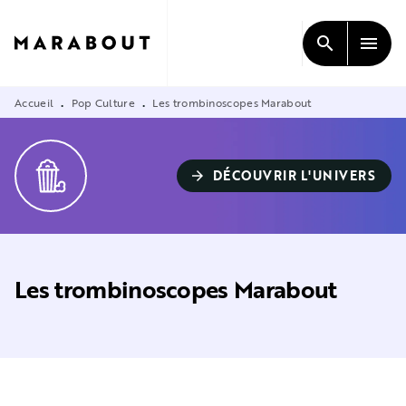
MENU
RECHERCHE
CONTENU
search
menu
PIED DE PAGE
Accueil
Pop Culture
Les trombinoscopes Marabout
•
•
DÉCOUVRIR L'UNIVERS
arrow_forward
Les trombinoscopes Marabout