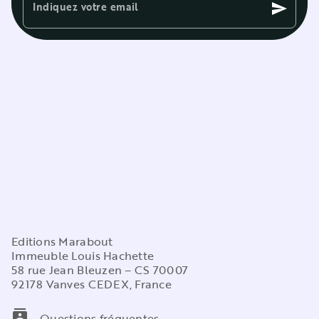
Indiquez votre email
send
Editions Marabout
Immeuble Louis Hachette
58 rue Jean Bleuzen – CS 70007
92178 Vanves CEDEX, France
contacts
Questions fréquentes