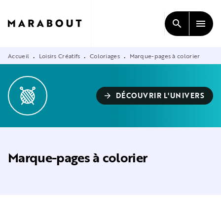
MENU
RECHERCHE
CONTENU
search
menu
PIED DE PAGE
Accueil
Loisirs Créatifs
Coloriages
Marque-pages à colorier
•
•
•
DÉCOUVRIR L'UNIVERS
arrow_forward
Marque-pages à colorier