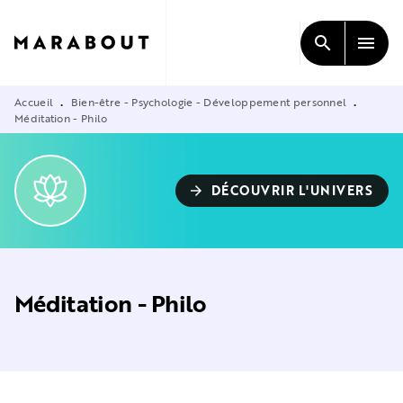
MENU
RECHERCHE
CONTENU
search
menu
PIED DE PAGE
Accueil
Bien-être - Psychologie - Développement personnel
•
•
Méditation - Philo
DÉCOUVRIR L'UNIVERS
arrow_forward
Méditation - Philo