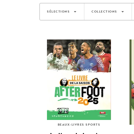
arrow_drop_down
arrow_drop_down
SÉLECTIONS
COLLECTIONS
BEAUX-LIVRES SPORTS