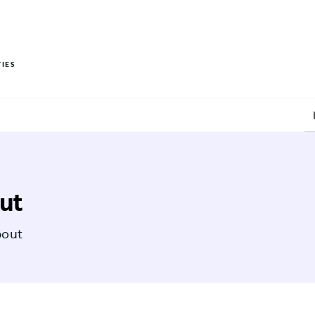
PIED DE PAGE
VIES
out
bout