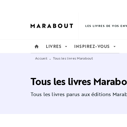
MENU
RECHERCHE
CONTENU
LES LIVRES DE VOS EN
LIVRES
INSPIREZ-VOUS
home
arrow_drop_down
arrow_drop_down
Accueil
Tous les livres Marabout
•
Tous les livres Marab
Tous les livres parus aux éditions Mara