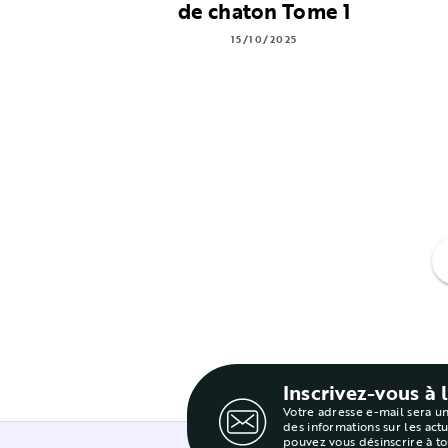
de chaton Tome 1
15/10/2025
f
Inscrivez-vous à 
Votre adresse e-mail sera u
des informations sur les act
pouvez vous désinscrire à t