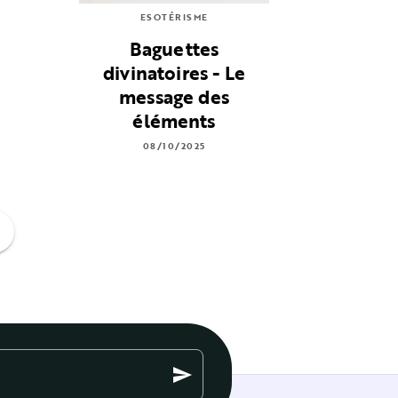
ESOTÉRISME
Baguettes
divinatoires - Le
message des
éléments
08/10/2025
ge
send