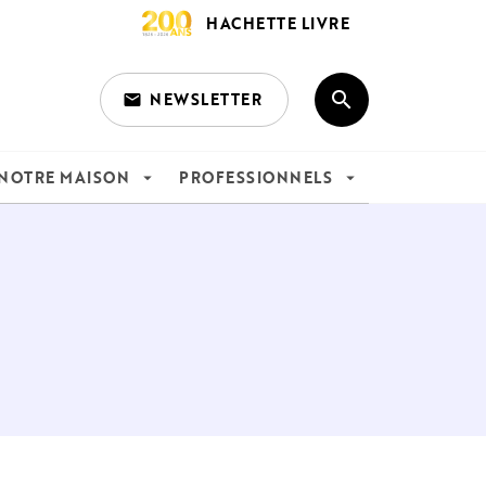
HACHETTE LIVRE
search
NEWSLETTER
email
search
NOTRE MAISON
PROFESSIONNELS
arrow_drop_down
arrow_drop_down