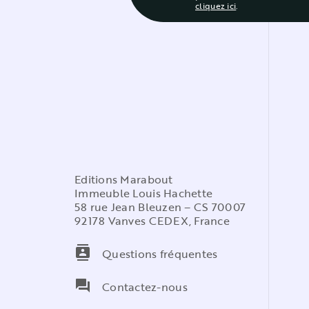
cliquez ici
.
Editions Marabout
Immeuble Louis Hachette
58 rue Jean Bleuzen – CS 70007
92178 Vanves CEDEX, France
contacts
Questions fréquentes
question_answer
Contactez-nous