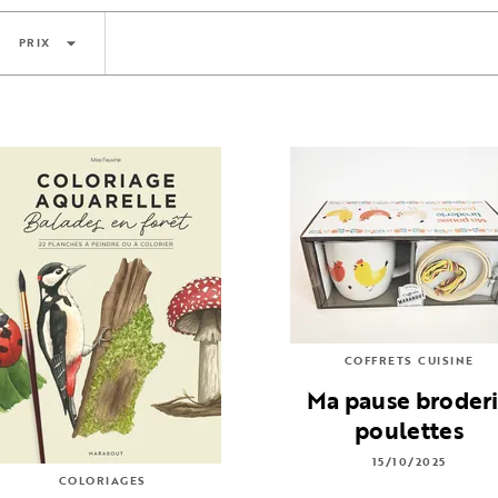
arrow_drop_down
PRIX
COFFRETS CUISINE
Ma pause broder
poulettes
15/10/2025
COLORIAGES