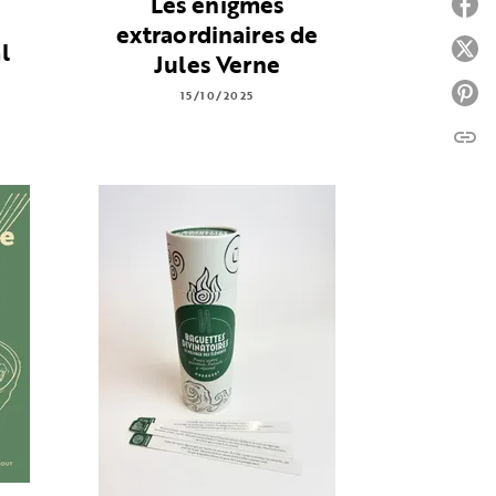
Les énigmes
P
extraordinaires de
l
P
Jules Verne
P
15/10/2025
link
C