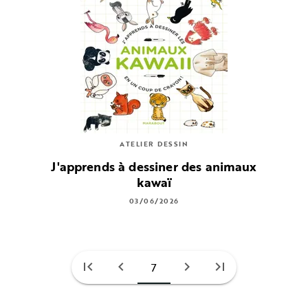
ATELIER DESSIN
J'apprends à dessiner des animaux
kawaï
03/06/2026
first_page
chevron_left
chevron_right
last_page
7