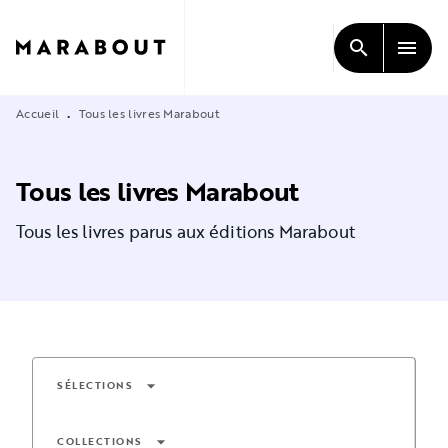
MENU
RECHERCHE
CONTENU
search
menu
PIED DE PAGE
Accueil
Tous les livres Marabout
•
Tous les livres Marabout
Tous les livres parus aux éditions Marabout
arrow_drop_down
SÉLECTIONS
arrow_drop_down
COLLECTIONS