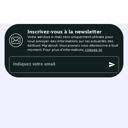
Inscrivez-vous à la newsletter
Votre adresse e-mail sera uniquement utilisée pour
vous envoyer des informations sur les actualités des
éditions Marabout. Vous pouvez vous désinscrire à tout
moment. Pour plus d’informations,
cliquez ici
.
Indiquez votre email
send