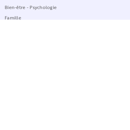
Bien-être - Psychologie
Famille
Poche
Sciences Humaines
Cuisine
Marabulles
LABELS
Lifestyle & Papeterie
Nature & Jardin
Loisirs créatifs
Sports