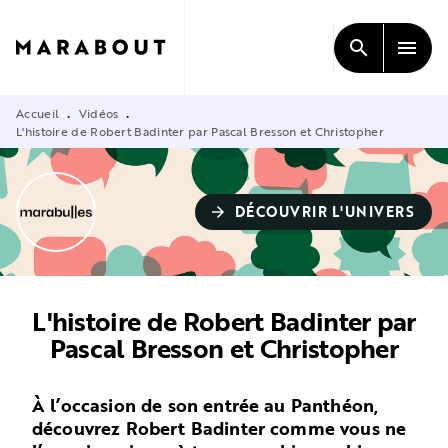
MENU
RECHERCHE
CONTENU
search
menu
PIED DE PAGE
Accueil
Vidéos
•
•
L'histoire de Robert Badinter par Pascal Bresson et Christopher
DÉCOUVRIR L'UNIVERS
arrow_forward
L'histoire de Robert Badinter par
Pascal Bresson et Christopher
À l’occasion de son entrée au Panthéon,
découvrez Robert Badinter comme vous ne