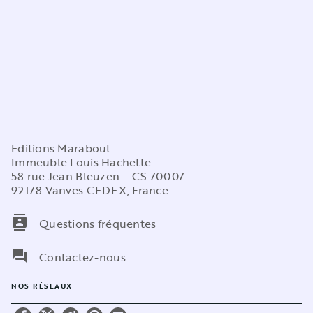
Editions Marabout
Immeuble Louis Hachette
58 rue Jean Bleuzen – CS 70007
92178 Vanves CEDEX, France
contacts
Questions fréquentes
question_answer
Contactez-nous
NOS RÉSEAUX