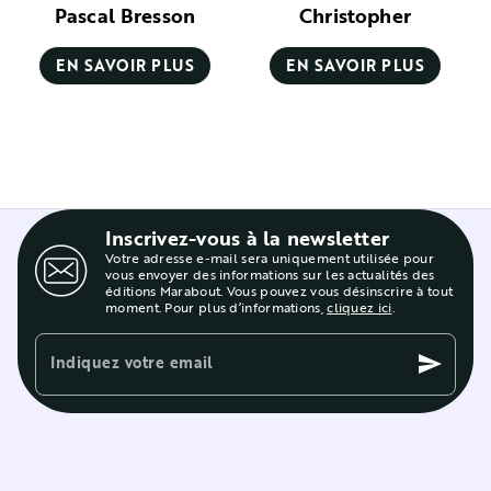
Pascal Bresson
Christopher
EN SAVOIR PLUS
EN SAVOIR PLUS
Inscrivez-vous à la newsletter
Votre adresse e-mail sera uniquement utilisée pour
vous envoyer des informations sur les actualités des
éditions Marabout. Vous pouvez vous désinscrire à tout
moment. Pour plus d’informations,
cliquez ici
.
Indiquez votre email
send