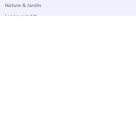
Nature & Jardin
Loisirs créatifs
Sports
Pop Culture
Jeux
CGU
Charte de référencement
Charte des Données Personnelles
Mentions légales
Engagement durable
Paramétrez vos préférences cookies