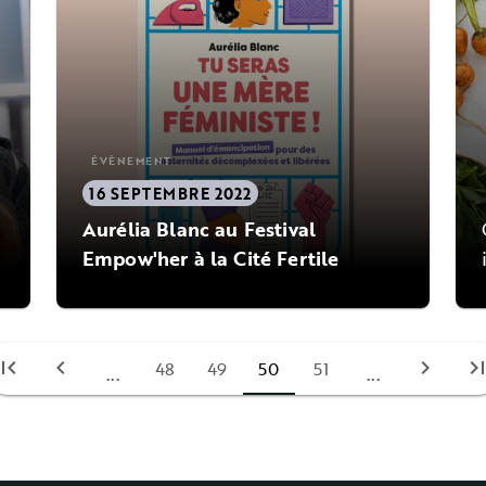
ÉVÈNEMENT
16 SEPTEMBRE 2022
Aurélia Blanc au Festival
Empow'her à la Cité Fertile
irst_page
chevron_left
chevron_right
last_pa
48
49
50
51
...
...