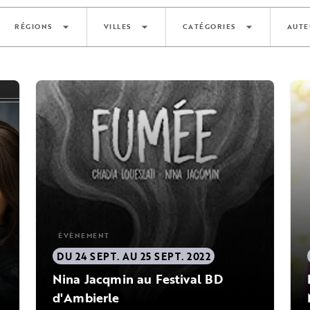
arrow_drop_down
arrow_drop_down
arrow_drop_down
RÉGIONS
VILLES
CATÉGORIES
AUTE
ÉVÈNEMENT
DU 24 SEPT. AU 25 SEPT. 2022
Nina Jacqmin au Festival BD
d'Ambierle