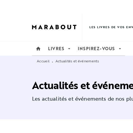
MENU
RECHERCHE
CONTENU
LES LIVRES DE VOS EN
LIVRES
INSPIREZ-VOUS
home
arrow_drop_down
arrow_drop_down
Accueil
Actualités et événements
•
Actualités et événem
Les actualités et événements de nos plu