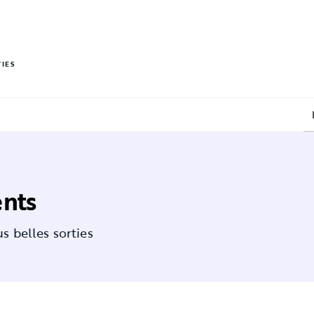
PIED DE PAGE
VIES
ents
s belles sorties