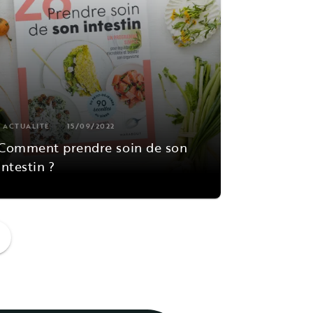
ACTUALITÉ
15/09/2022
Comment prendre soin de son
intestin ?
ge