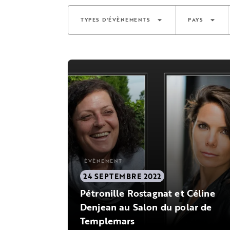
arrow_drop_down
arrow_drop_down
TYPES D'ÉVÈNEMENTS
PAYS
ÉVÈNEMENT
24 SEPTEMBRE 2022
Pétronille Rostagnat et Céline
Denjean au Salon du polar de
Templemars