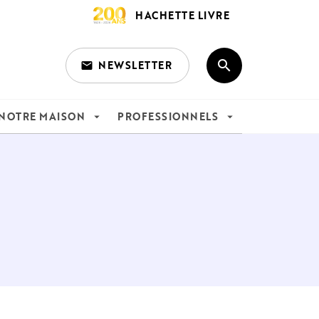
HACHETTE LIVRE
search
NEWSLETTER
email
search
NOTRE MAISON
PROFESSIONNELS
arrow_drop_down
arrow_drop_down