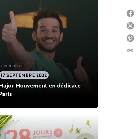
P
P
P
link
C
ÉVÈNEMENT
17 SEPTEMBRE 2022
Major Mouvement en dédicace -
Paris