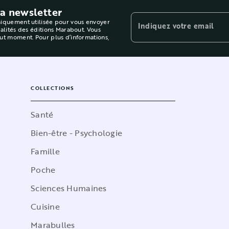
la newsletter
niquement utilisée pour vous envoyer
Indiquez votre email
ualités des éditions Marabout. Vous
out moment. Pour plus d’informations,
COLLECTIONS
Santé
Bien-être - Psychologie
Famille
Poche
Sciences Humaines
Cuisine
Marabulles