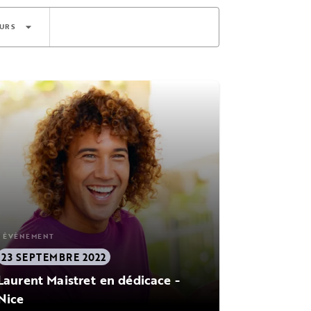
arrow_drop_down
URS
ÉVÈNEMENT
23 SEPTEMBRE 2022
Laurent Maistret en dédicace -
Nice