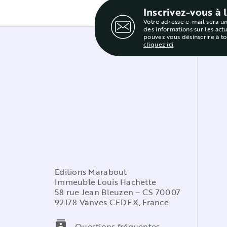
Inscrivez-vous à 
Votre adresse e-mail sera u
des informations sur les act
pouvez vous désinscrire à t
cliquez ici
.
Editions Marabout
Immeuble Louis Hachette
58 rue Jean Bleuzen – CS 70007
92178 Vanves CEDEX, France
contacts
Questions fréquentes