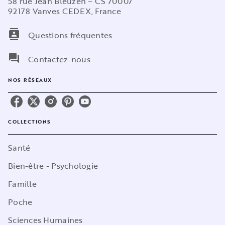
58 rue Jean Bleuzen – CS 70007
92178 Vanves CEDEX, France
contacts
Questions fréquentes
question_answer
Contactez-nous
NOS RÉSEAUX
COLLECTIONS
Santé
Bien-être - Psychologie
Famille
Poche
Sciences Humaines