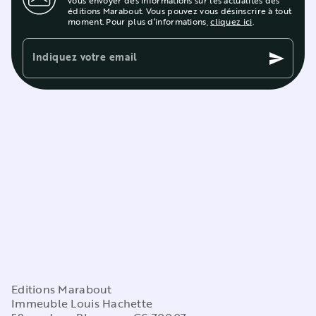
éditions Marabout. Vous pouvez vous désinscrire à tout
moment. Pour plus d’informations,
cliquez ici
.
Indiquez votre email
send
Editions Marabout
Immeuble Louis Hachette