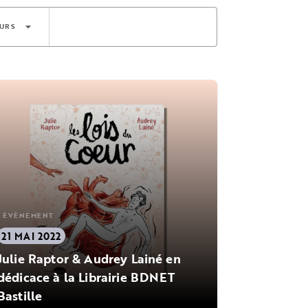
arrow_drop_down
URS
ÉVÈNEMENT
21 MAI 2022
Julie Raptor & Audrey Lainé en
dédicace à la Librairie BDNET
Bastille