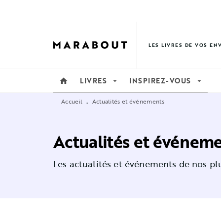
MENU
RECHERCHE
CONTENU
LES LIVRES DE VOS EN
LIVRES
INSPIREZ-VOUS
home
arrow_drop_down
arrow_drop_down
Accueil
Actualités et événements
•
Actualités et événem
Les actualités et événements de nos plu