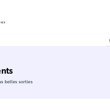
PIED DE PAGE
VIES
ents
s belles sorties