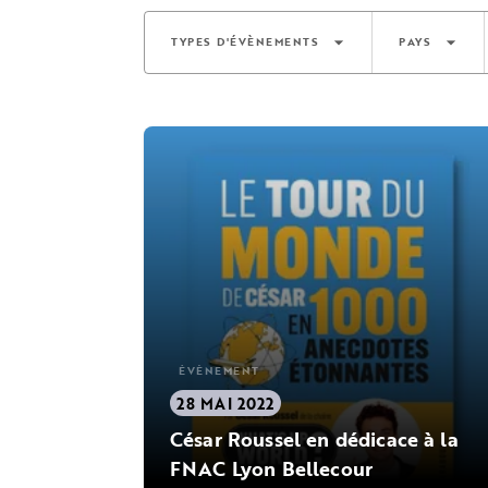
arrow_drop_down
arrow_drop_down
TYPES D'ÉVÈNEMENTS
PAYS
ÉVÈNEMENT
28 MAI 2022
César Roussel en dédicace à la
FNAC Lyon Bellecour