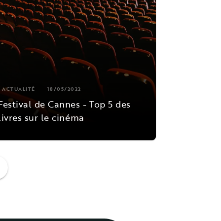
ACTUALITÉ
18/05/2022
Festival de Cannes - Top 5 des
livres sur le cinéma
ge