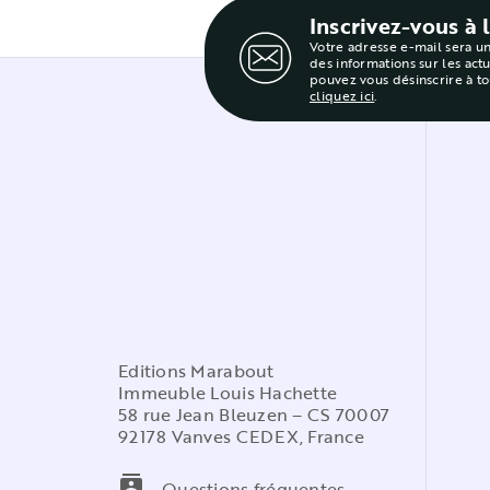
Inscrivez-vous à 
Votre adresse e-mail sera u
des informations sur les act
pouvez vous désinscrire à t
cliquez ici
.
Editions Marabout
Immeuble Louis Hachette
58 rue Jean Bleuzen – CS 70007
92178 Vanves CEDEX, France
contacts
Questions fréquentes