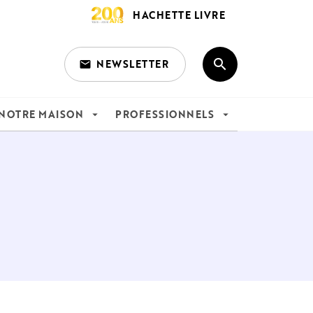
HACHETTE LIVRE
search
NEWSLETTER
email
search
NOTRE MAISON
PROFESSIONNELS
arrow_drop_down
arrow_drop_down