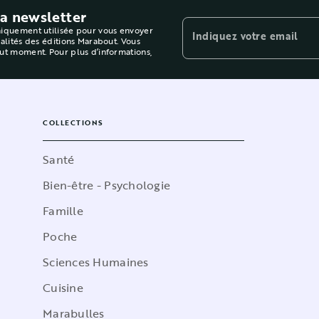
la newsletter
niquement utilisée pour vous envoyer
Indiquez votre email
ualités des éditions Marabout. Vous
out moment. Pour plus d’informations,
COLLECTIONS
Santé
Bien-être - Psychologie
Famille
Poche
Sciences Humaines
Cuisine
Marabulles