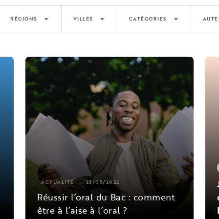
arrow_drop_down
arrow_drop_down
arrow_drop_down
RÉGIONS
VILLES
CATÉGORIES
AUTE
ACTUALITÉ
25/05/2022
Réussir l’oral du Bac : comment
être à l’aise à l’oral ?