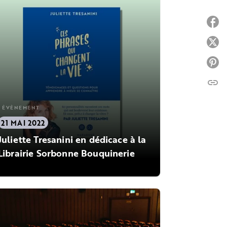
P
P
P
link
C
ÉVÈNEMENT
21 MAI 2022
Juliette Tresanini en dédicace à la
Librairie Sorbonne Bouquinerie