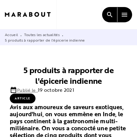
MENU
RECHERCHE
CONTENU
search
menu
PIED DE PAGE
Accueil
Toutes les actualités
•
•
5 produits à rapporter de l'épicerie indienne
5 produits à rapporter de
l'épicerie indienne
date_range
19 octobre 2021
Publié le :
ARTICLE
Avis aux amoureux de saveurs exotiques,
aujourd'hui, on vous emmène en Inde, le
pays continent à la gastronomie multi-
millénaire. On vous a concocté une petite
sélection de cinq produits dont vous