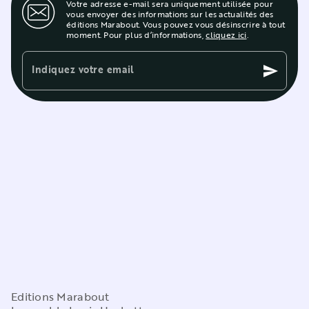
Votre adresse e-mail sera uniquement utilisée pour
vous envoyer des informations sur les actualités des
éditions Marabout. Vous pouvez vous désinscrire à tout
moment. Pour plus d’informations,
cliquez ici
.
Indiquez votre email
send
Editions Marabout