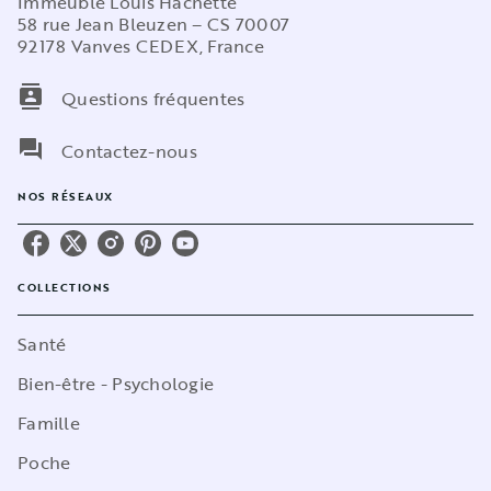
Immeuble Louis Hachette
58 rue Jean Bleuzen – CS 70007
92178 Vanves CEDEX, France
contacts
Questions fréquentes
question_answer
Contactez-nous
NOS RÉSEAUX
COLLECTIONS
Santé
Bien-être - Psychologie
Famille
Poche