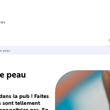
PIED DE PAGE
VIES
le peau
le peau
ans la pub ! Faites
es sont tellement
connaîtriez pas. En