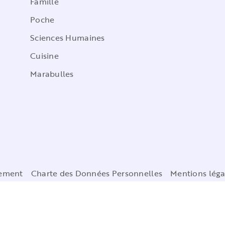
Famille
Poche
Sciences Humaines
Cuisine
Marabulles
cement
Charte des Données Personnelles
Mentions léga
Paramétrez vos préférences cookies
MARABOUT© 2026