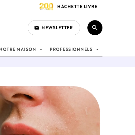
HACHETTE LIVRE
search
NEWSLETTER
email
search
NOTRE MAISON
PROFESSIONNELS
arrow_drop_down
arrow_drop_down