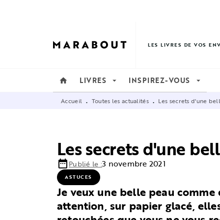
MENU
RECHERCHE
CONTENU
LES LIVRES DE VOS EN
LIVRES
INSPIREZ-VOUS
home
arrow_drop_down
arrow_drop_down
Accueil
Toutes les actualités
Les secrets d'une bel
•
•
Les secrets d'une bel
date_range
3 novembre 2021
Publié le :
ASTUCES
Je veux une belle peau comme d
attention, sur papier glacé, ell
retouchées que vous ne vous re