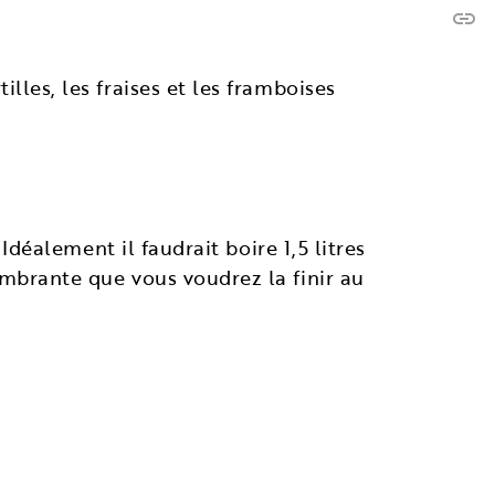
link
C
lles, les fraises et les framboises
 Idéalement il faudrait boire 1,5 litres
ombrante que vous voudrez la finir au