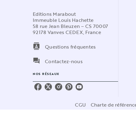
Editions Marabout
Immeuble Louis Hachette
58 rue Jean Bleuzen – CS 70007
92178 Vanves CEDEX, France
contacts
Questions fréquentes
question_answer
Contactez-nous
NOS RÉSEAUX
CGU
Charte de référen