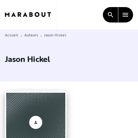
MENU
RECHERCHE
CONTENU
search
menu
PIED DE PAGE
Accueil
Auteurs
Jason Hickel
•
•
Jason Hickel