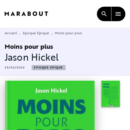
MENU
RECHERCHE
CONTENU
search
menu
PIED DE PAGE
Accueil
Epoque Epique
Moins pour plus
•
•
Moins pour plus
Jason Hickel
23/02/2022
EPOQUE EPIQUE