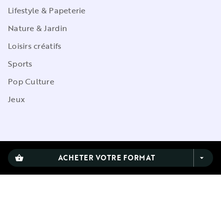
Lifestyle & Papeterie
Nature & Jardin
Loisirs créatifs
Sports
Pop Culture
Jeux
CGU
ACHETER VOTRE FORMAT
shopping_basket
arrow_drop_down
Charte de référencement
Charte des Données Personnelles
Mentions légales
Engagement durable
Paramétrez vos préférences cookies