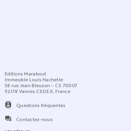
Editions Marabout
Immeuble Louis Hachette
58 rue Jean Bleuzen – CS 70007
92178 Vanves CEDEX, France
contacts
Questions fréquentes
question_answer
Contactez-nous