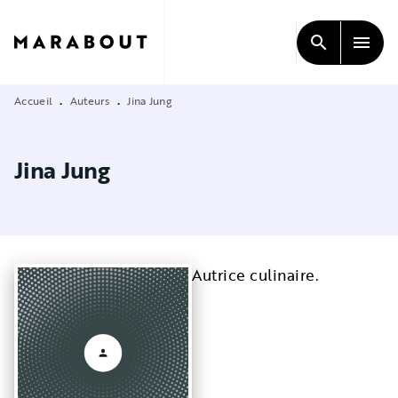
MENU
RECHERCHE
CONTENU
search
menu
PIED DE PAGE
Accueil
Auteurs
Jina Jung
•
•
Jina Jung
Autrice culinaire.