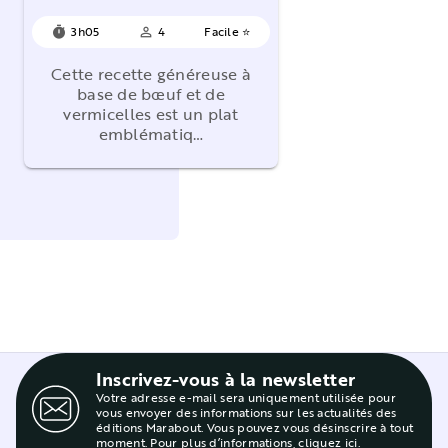
3h05
4
Facile ⭐
timer
person_outline
Cette recette généreuse à
base de bœuf et de
vermicelles est un plat
emblématiq…
Inscrivez-vous à la newsletter
Votre adresse e-mail sera uniquement utilisée pour
vous envoyer des informations sur les actualités des
éditions Marabout. Vous pouvez vous désinscrire à tout
moment. Pour plus d’informations,
cliquez ici
.