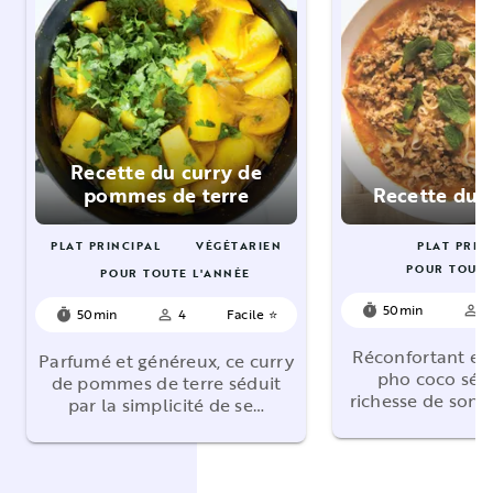
Recette du curry de
pommes de terre
Recette du 
PLAT PRINCIPAL
VÉGÉTARIEN
PLAT PRIN
POUR TOUTE
POUR TOUTE L'ANNÉE
50min
4
timer
person_outline
50min
4
Facile ⭐
timer
person_outline
Réconfortant et
Parfumé et généreux, ce curry
pho coco sédu
de pommes de terre séduit
richesse de son 
par la simplicité de se…