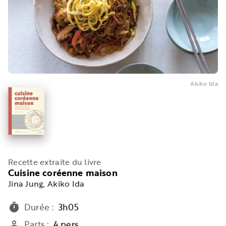
Akiko Ida
Recette extraite du livre
Cuisine coréenne maison
Jina Jung
, Akiko Ida
Durée
:
3h05
timer
Parts
:
4 pers.
person_outline