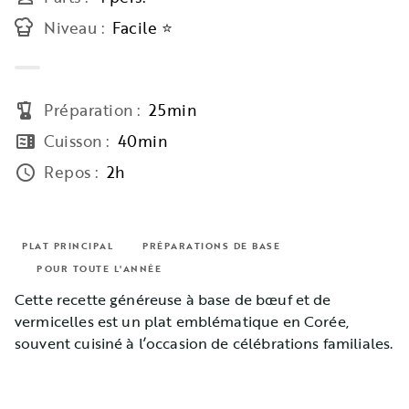
Niveau
:
Facile ⭐
Préparation
:
25min
blender
Cuisson
:
40min
microwave
Repos
:
2h
access_time
PLAT PRINCIPAL
PRÉPARATIONS DE BASE
POUR TOUTE L'ANNÉE
Cette recette généreuse à base de bœuf et de
vermicelles est un plat emblématique en Corée,
souvent cuisiné à l’occasion de célébrations familiales.