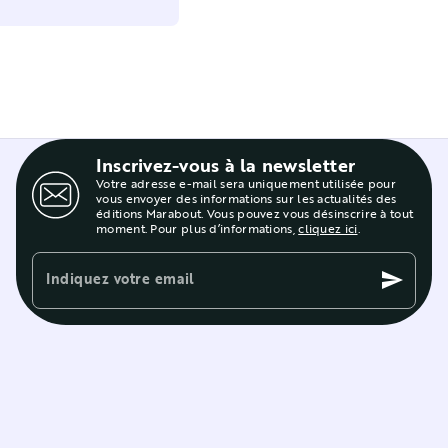
Inscrivez-vous à la newsletter
Votre adresse e-mail sera uniquement utilisée pour
vous envoyer des informations sur les actualités des
éditions Marabout. Vous pouvez vous désinscrire à tout
moment. Pour plus d’informations,
cliquez ici
.
Indiquez votre email
send