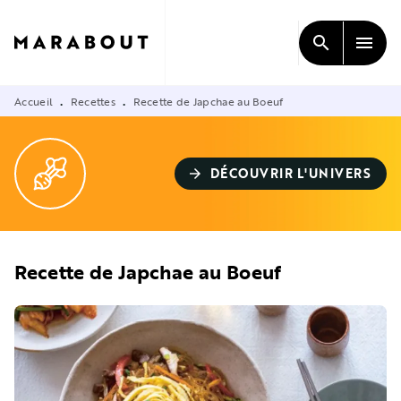
MENU
RECHERCHE
CONTENU
search
menu
PIED DE PAGE
Accueil
Recettes
Recette de Japchae au Boeuf
•
•
DÉCOUVRIR L'UNIVERS
arrow_forward
Recette de Japchae au Boeuf