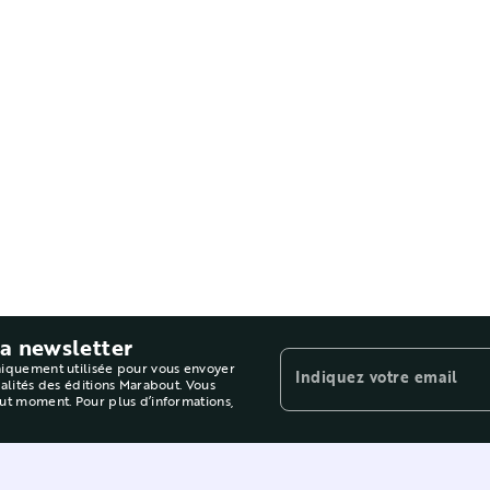
la newsletter
niquement utilisée pour vous envoyer
Indiquez votre email
ualités des éditions Marabout. Vous
out moment. Pour plus d’informations,