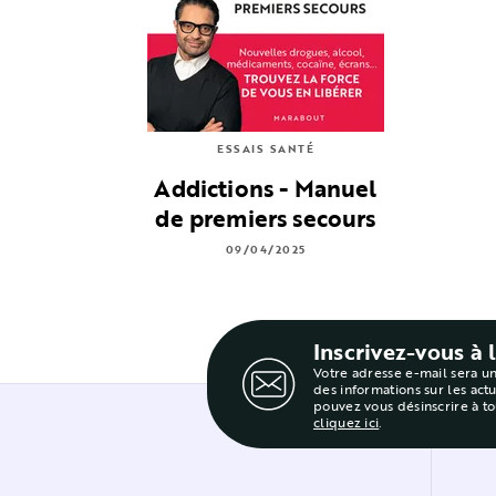
ESSAIS SANTÉ
Addictions - Manuel
de premiers secours
09/04/2025
Inscrivez-vous à 
Votre adresse e-mail sera u
des informations sur les act
pouvez vous désinscrire à t
cliquez ici
.