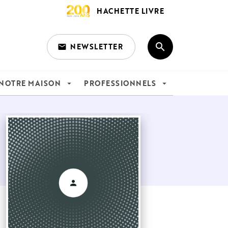
HACHETTE LIVRE
search
NEWSLETTER
email
search
NOTRE MAISON
PROFESSIONNELS
arrow_drop_down
arrow_drop_down