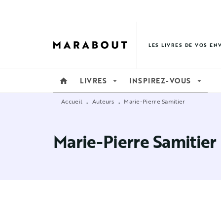
MENU
RECHERCHE
CONTENU
LES LIVRES DE VOS EN
LIVRES
INSPIREZ-VOUS
home
arrow_drop_down
arrow_drop_down
Accueil
Auteurs
Marie-Pierre Samitier
•
•
Marie-Pierre Samitier