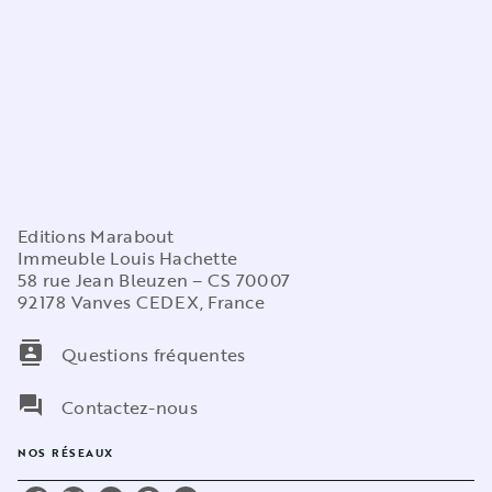
Editions Marabout
Immeuble Louis Hachette
58 rue Jean Bleuzen – CS 70007
92178 Vanves CEDEX, France
contacts
Questions fréquentes
question_answer
Contactez-nous
NOS RÉSEAUX