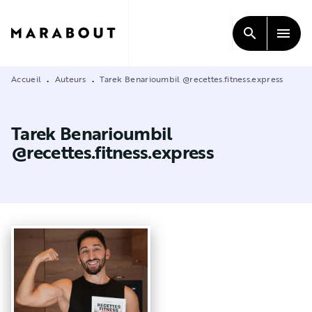
MENU
RECHERCHE
CONTENU
search
menu
PIED DE PAGE
Accueil
Auteurs
Tarek Benarioumbil @recettes.fitness.express
•
•
Tarek Benarioumbil
@recettes.fitness.express