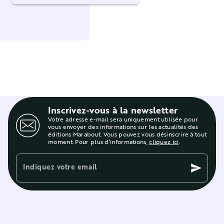
Inscrivez-vous à la newsletter
Votre adresse e-mail sera uniquement utilisée pour
vous envoyer des informations sur les actualités des
éditions Marabout. Vous pouvez vous désinscrire à tout
moment. Pour plus d’informations,
cliquez ici
.
Indiquez votre email
send