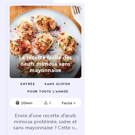
La recette facile des
oeufs mimosa sans
mayonnaise
ENTRÉE
SANS GLUTEN
POUR TOUTE L'ANNÉE
20min
1
Facile ⭐
timer
person_outline
Envie d’une recette d’œufs
mimosa protéinée, saine et
sans mayonnaise ? Cette v…