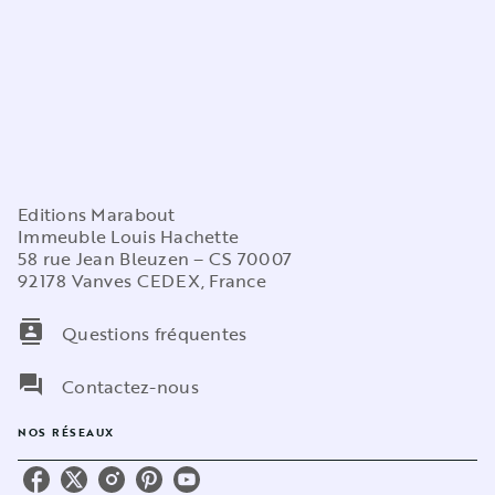
Editions Marabout
Immeuble Louis Hachette
58 rue Jean Bleuzen – CS 70007
92178 Vanves CEDEX, France
contacts
Questions fréquentes
question_answer
Contactez-nous
NOS RÉSEAUX