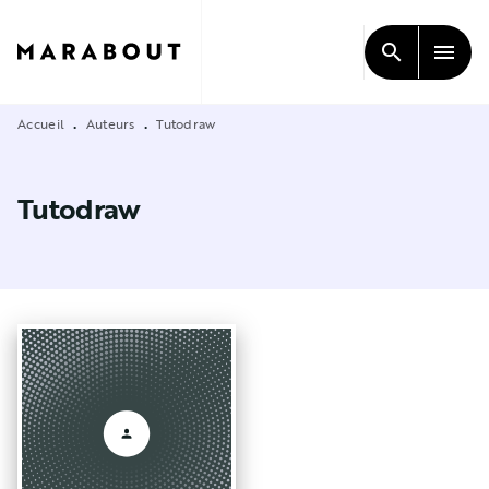
MENU
RECHERCHE
CONTENU
search
menu
PIED DE PAGE
Accueil
Auteurs
Tutodraw
•
•
Tutodraw