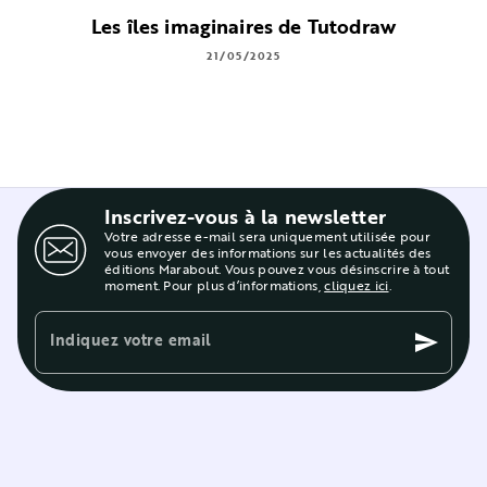
Les îles imaginaires de Tutodraw
21/05/2025
Inscrivez-vous à la newsletter
Votre adresse e-mail sera uniquement utilisée pour
vous envoyer des informations sur les actualités des
éditions Marabout. Vous pouvez vous désinscrire à tout
moment. Pour plus d’informations,
cliquez ici
.
Indiquez votre email
send