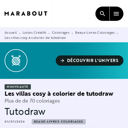
MENU
RECHERCHE
CONTENU
search
menu
PIED DE PAGE
Accueil
Loisirs Créatifs
Coloriages
Beaux-Livres Coloriages
•
•
•
•
Les villas cosy à colorier de tutodraw
DÉCOUVRIR L'UNIVERS
arrow_forward
NOUVEAUTÉ
Les villas cosy à colorier de tutodraw
Plus de de 70 coloriages
Tutodraw
01/07/2026
BEAUX-LIVRES COLORIAGES