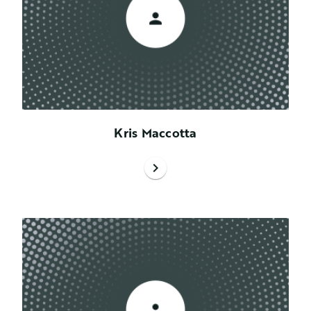
Kris Maccotta
chevron_right