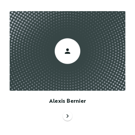
Alexis Bernier
chevron_right