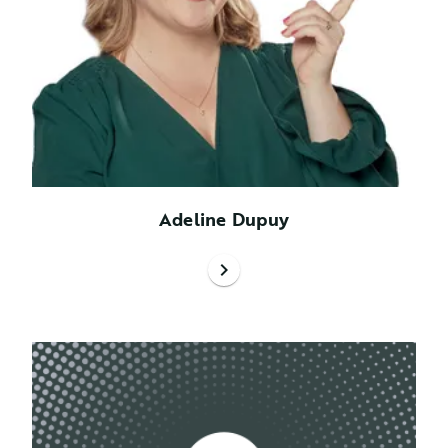
Adeline Dupuy
chevron_right