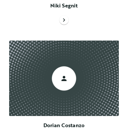
Niki Segnit
chevron_right
Dorian Costanzo