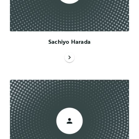
Sachiyo Harada
chevron_right