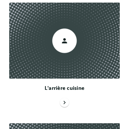
L'arrière cuisine
chevron_right