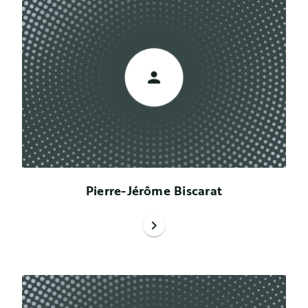
Pierre-Jérôme Biscarat
chevron_right