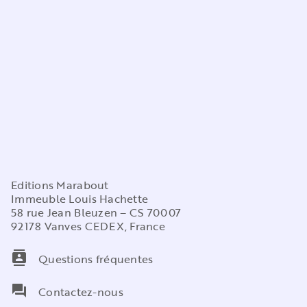
Editions Marabout
Immeuble Louis Hachette
58 rue Jean Bleuzen – CS 70007
92178 Vanves CEDEX, France
contacts
Questions fréquentes
question_answer
Contactez-nous