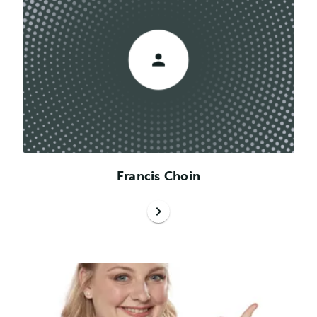
Francis Choin
chevron_right