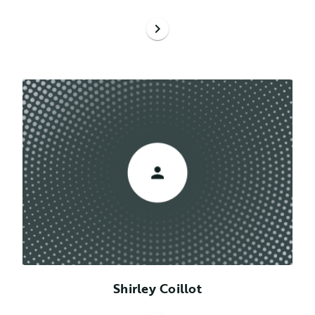
chevron_right
Shirley Coillot