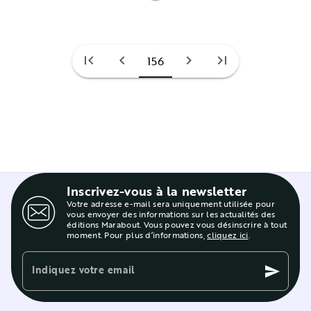
first_page
chevron_left
chevron_right
last_page
156
Inscrivez-vous à la newsletter
Votre adresse e-mail sera uniquement utilisée pour
vous envoyer des informations sur les actualités des
éditions Marabout. Vous pouvez vous désinscrire à tout
moment. Pour plus d’informations,
cliquez ici
.
Indiquez votre email
send