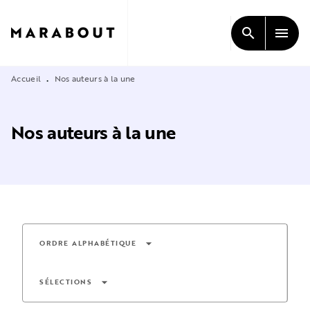
MENU
RECHERCHE
CONTENU
search
menu
PIED DE PAGE
Accueil
Nos auteurs à la une
•
Nos auteurs à la une
arrow_drop_down
ORDRE ALPHABÉTIQUE
arrow_drop_down
SÉLECTIONS