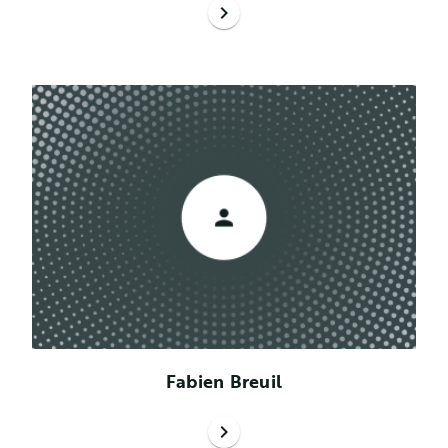
chevron_right
Fabien Breuil
chevron_right