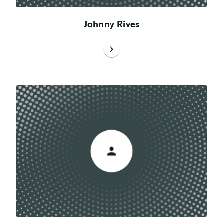
Johnny Rives
chevron_right