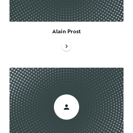
Alain Prost
chevron_right