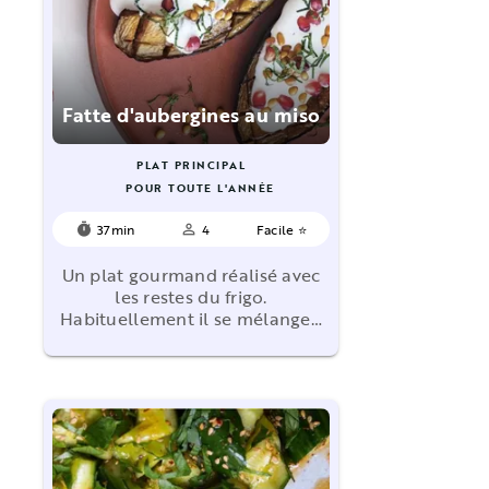
Fatte d'aubergines au miso
PLAT PRINCIPAL
POUR TOUTE L'ANNÉE
37min
4
Facile ⭐
timer
person_outline
Un plat gourmand réalisé avec
les restes du frigo.
Habituellement il se mélange…