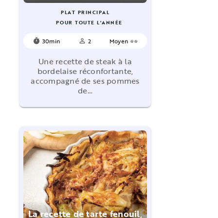
PLAT PRINCIPAL
POUR TOUTE L'ANNÉE
30min
2
Moyen ⭐⭐
timer
person_outline
Une recette de steak à la
bordelaise réconfortante,
accompagné de ses pommes
de…
La recette de tarte fenouil,