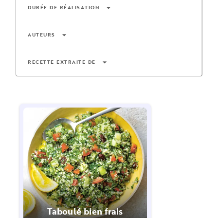
arrow_drop_down
DURÉE DE RÉALISATION
arrow_drop_down
AUTEURS
arrow_drop_down
RECETTE EXTRAITE DE
Taboulé bien frais