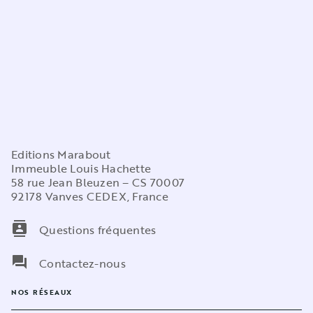
Editions Marabout
Immeuble Louis Hachette
58 rue Jean Bleuzen – CS 70007
92178 Vanves CEDEX, France
contacts
Questions fréquentes
question_answer
Contactez-nous
NOS RÉSEAUX