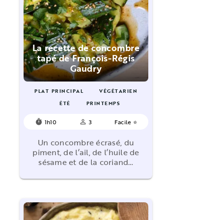
La recette de concombre
tapé de François-Régis
Gaudry
PLAT PRINCIPAL
VÉGÉTARIEN
ÉTÉ
PRINTEMPS
1h10
3
Facile ⭐
timer
person_outline
Un concombre écrasé, du
piment, de l’ail, de l’huile de
sésame et de la coriand…