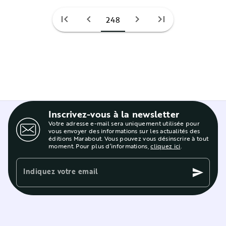
first_page
chevron_left
chevron_right
last_page
248
Inscrivez-vous à la newsletter
Votre adresse e-mail sera uniquement utilisée pour
vous envoyer des informations sur les actualités des
éditions Marabout. Vous pouvez vous désinscrire à tout
moment. Pour plus d’informations,
cliquez ici
.
Indiquez votre email
send