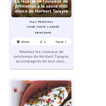
La recette de rouleaux de
printemps à la sauce chili
douce de Norbert Tarayre
PLAT PRINCIPAL
POUR TOUTE L'ANNÉE
PRINTEMPS
35min
4
Facile ⭐
timer
person_outline
Réalisez les rouleaux de
printemps de Norbert Tarayre,
accompagnés de leur sauc…