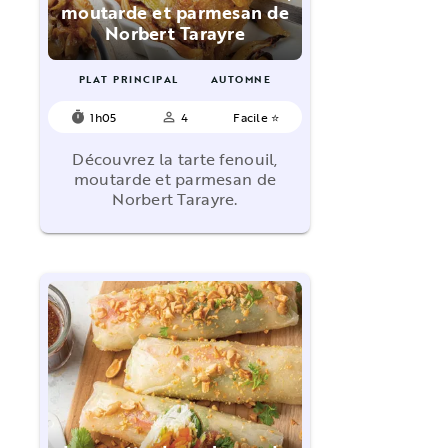
moutarde et parmesan de
Norbert Tarayre
PLAT PRINCIPAL
AUTOMNE
1h05
4
Facile ⭐
timer
person_outline
Découvrez la tarte fenouil,
moutarde et parmesan de
Norbert Tarayre.