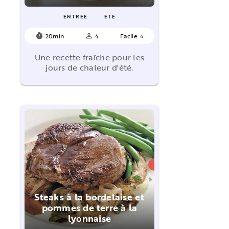
ENTRÉE
ÉTÉ
20min
4
Facile ⭐
timer
person_outline
Une recette fraîche pour les
jours de chaleur d'été.
Steaks à la bordelaise et
pommes de terre à la
lyonnaise