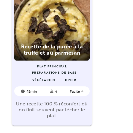
Recette de la purée à la
truffe et au parmesan
PLAT PRINCIPAL
PRÉPARATIONS DE BASE
VÉGÉTARIEN
HIVER
45min
4
Facile ⭐
timer
person_outline
Une recette 100 % réconfort où
on finit souvent par lécher le
plat.