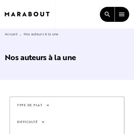
MENU
RECHERCHE
CONTENU
search
menu
PIED DE PAGE
Accueil
Nos auteurs à la une
•
Nos auteurs à la une
arrow_drop_down
TYPE DE PLAT
arrow_drop_down
DIFFICULTÉ