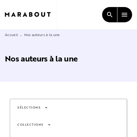
MENU
RECHERCHE
CONTENU
search
menu
PIED DE PAGE
Accueil
Nos auteurs à la une
•
Nos auteurs à la une
arrow_drop_down
SÉLECTIONS
arrow_drop_down
COLLECTIONS