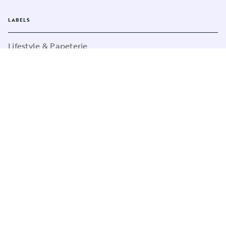
LABELS
Lifestyle & Papeterie
Nature & Jardin
Loisirs créatifs
Sports
Pop Culture
Jeux
CGU
Charte de référencement
Charte des Données Personnelles