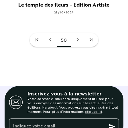
Le temple des fleurs - Edition Artiste
23/10/2024
first_page
chevron_left
chevron_right
last_page
50
Inscrivez-vous à la newsletter
Votre adresse e-mail sera uniquement utilisée pour
vous envoyer des informations sur les actualités des
éditions Marabout. Vous pouvez vous désinscrire à tout
moment. Pour plus d’informations,
cliquez ici
.
Indiquez votre email
send