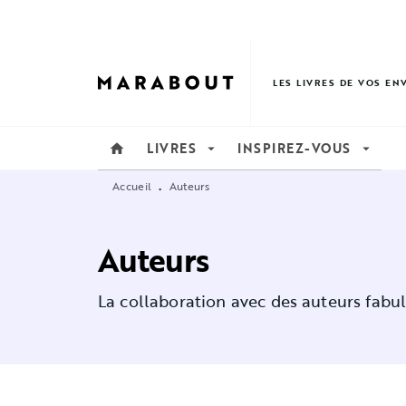
MENU
RECHERCHE
CONTENU
LES LIVRES DE VOS EN
LIVRES
INSPIREZ-VOUS
home
arrow_drop_down
arrow_drop_down
Accueil
Auteurs
•
Auteurs
La collaboration avec des auteurs fabul