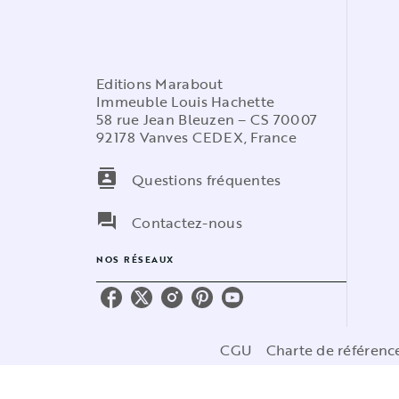
Editions Marabout
Immeuble Louis Hachette
58 rue Jean Bleuzen – CS 70007
92178 Vanves CEDEX, France
contacts
Questions fréquentes
question_answer
Contactez-nous
NOS RÉSEAUX
CGU
Charte de référen