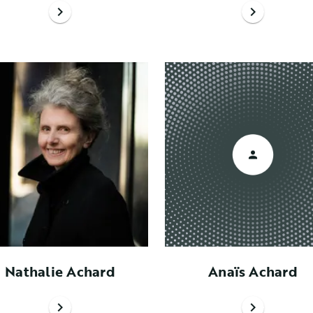
chevron_right
chevron_right
Nathalie Achard
Anaïs Achard
chevron_right
chevron_right