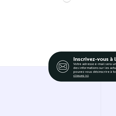
Inscrivez-vous à 
Votre adresse e-mail sera u
des informations sur les act
pouvez vous désinscrire à t
cliquez ici
.