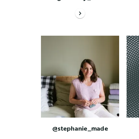
chevron_right
@stephanie_made