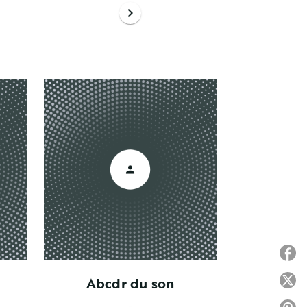
chevron_right
P
Abcdr du son
P