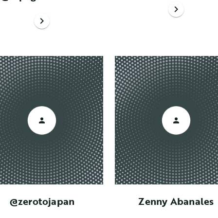
chevron_right
chevron_right
@zerotojapan
Zenny Abanales