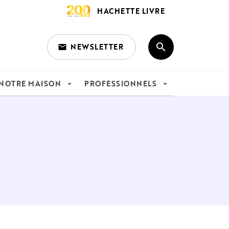
HACHETTE LIVRE
search
NEWSLETTER
email
search
NOTRE MAISON
PROFESSIONNELS
arrow_drop_down
arrow_drop_down