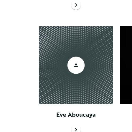
chevron_right
Eve Aboucaya
chevron_right