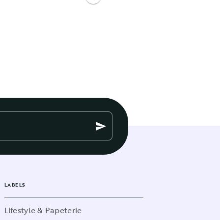
send
LABELS
Lifestyle & Papeterie