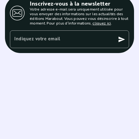
Inscrivez-vous à la newsletter
Votre adresse e-mail sera uniquement utilisée pour
vous envoyer des informations sur les actualités des
éditions Marabout. Vous pouvez vous désinscrire à tout
moment. Pour plus d’informations,
cliquez ici
.
Indiquez votre email
send