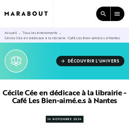
MENU
RECHERCHE
CONTENU
search
menu
PIED DE PAGE
Accueil
Tous les événements
•
•
Cécile Cée en dédicace à la librairie -Café Les Bien-aimé.e.s à Nantes
DÉCOUVRIR L'UNIVERS
arrow_forward
Cécile Cée en dédicace à la librairie -
Café Les Bien-aimé.e.s à Nantes
14 NOVEMBRE 2024