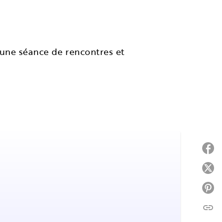
 une séance de rencontres et
P
P
P
link
C