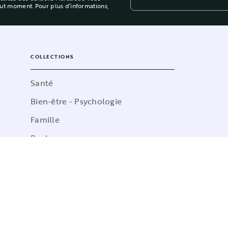
out moment. Pour plus d’informations,
COLLECTIONS
Santé
Bien-être - Psychologie
Famille
Poche
Sciences Humaines
Cuisine
Marabulles