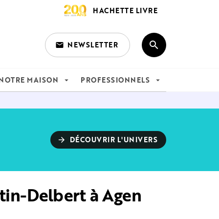
HACHETTE LIVRE
search
NEWSLETTER
email
search
NOTRE MAISON
PROFESSIONNELS
arrow_drop_down
arrow_drop_down
DÉCOUVRIR L'UNIVERS
arrow_forward
rtin-Delbert à Agen