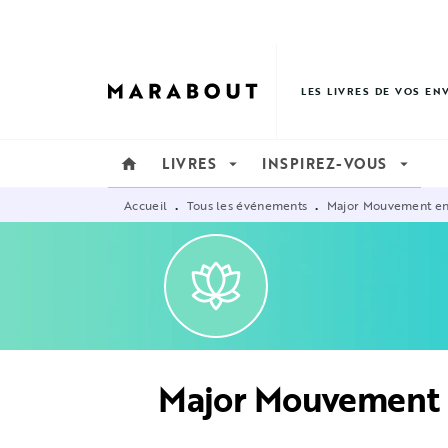
MENU
RECHERCHE
CONTENU
LES LIVRES DE VOS EN
LIVRES
INSPIREZ-VOUS
home
arrow_drop_down
arrow_drop_down
Accueil
Tous les événements
Major Mouvement en d
•
•
Major Mouvement en