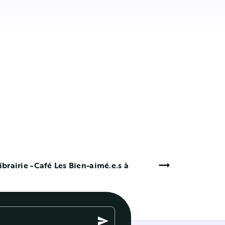
ibrairie -Café Les Bien-aimé.e.s à
send