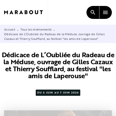
MENU
RECHERCHE
CONTENU
search
menu
PIED DE PAGE
Accueil
Tous les événements
•
•
Dédicace de L’Oubliée du Radeau de la Méduse, ouvrage de Gilles
Cazaux et Thierry Soufflard, au festival "les amis de Laperouse"
Dédicace de L’Oubliée du Radeau de
la Méduse, ouvrage de Gilles Cazaux
et Thierry Soufflard, au festival "les
amis de Laperouse"
DU 6 JUIN AU 7 JUIN 2026