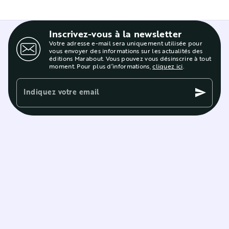
Inscrivez-vous à la newsletter
Votre adresse e-mail sera uniquement utilisée pour
vous envoyer des informations sur les actualités des
éditions Marabout. Vous pouvez vous désinscrire à tout
moment. Pour plus d’informations,
cliquez ici
.
Indiquez votre email
send