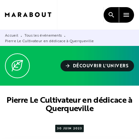
MENU
RECHERCHE
CONTENU
search
menu
PIED DE PAGE
Accueil
Tous les événements
•
•
Pierre Le Cultivateur en dédicace à Querqueville
DÉCOUVRIR L'UNIVERS
arrow_forward
Pierre Le Cultivateur en dédicace à
Querqueville
30 JUIN 2023