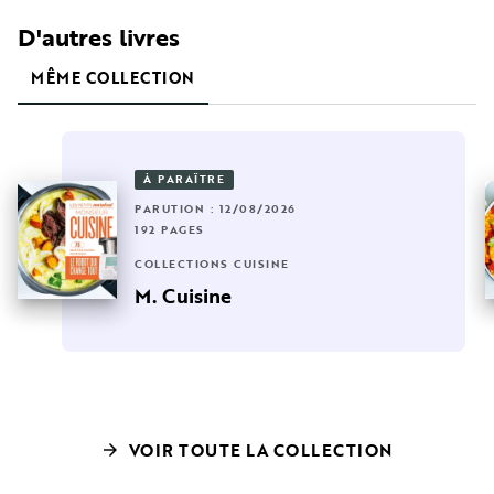
D'autres livres
MÊME COLLECTION
À PARAÎTRE
PARUTION : 12/08/2026
192 PAGES
COLLECTIONS CUISINE
M. Cuisine
VOIR TOUTE LA COLLECTION
arrow_forward