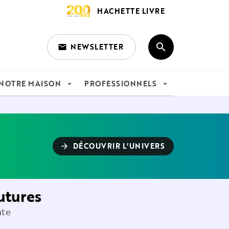
HACHETTE LIVRE
search
NEWSLETTER
email
search
NOTRE MAISON
PROFESSIONNELS
arrow_drop_down
arrow_drop_down
DÉCOUVRIR L'UNIVERS
arrow_forward
utures
nte