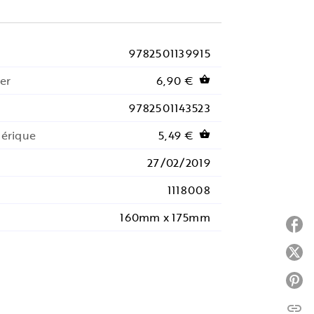
9782501139915
er
6,90 €
shopping_basket
9782501143523
mérique
5,49 €
shopping_basket
27/02/2019
1118008
160mm x 175mm
P
P
P
link
C