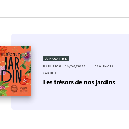
À PARAÎTRE
RUTION : 15/10/2025
04 PAGES
256 PAGES
PARUTION : 16/09/2026
240 PAGES
RDIN
JARDIN
 jardin
n jardin survivaliste
Les trésors de nos jardins