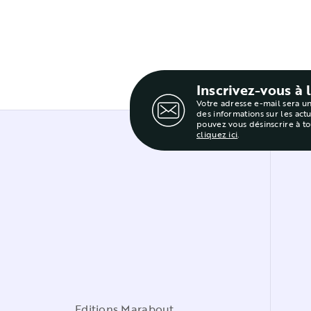
Inscrivez-vous à 
Votre adresse e-mail sera u
des informations sur les act
pouvez vous désinscrire à t
cliquez ici
.
Editions Marabout