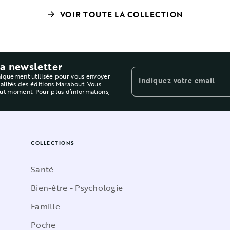
VOIR TOUTE LA COLLECTION
arrow_forward
la newsletter
niquement utilisée pour vous envoyer
Indiquez votre email
ualités des éditions Marabout. Vous
out moment. Pour plus d’informations,
COLLECTIONS
Santé
Bien-être - Psychologie
Famille
Poche