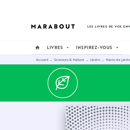
MENU
RECHERCHE
CONTENU
LES LIVRES DE VOS EN
LIVRES
INSPIREZ-VOUS
home
arrow_drop_down
arrow_drop_down
Accueil
Sciences & Nature
Jardin
Nains de jardi
•
•
•