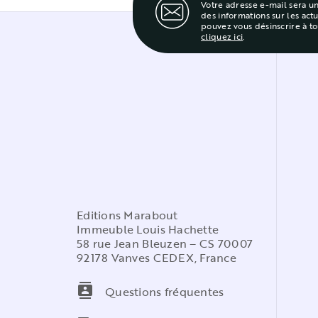
Votre adresse e-mail sera u
des informations sur les act
pouvez vous désinscrire à t
cliquez ici
.
Editions Marabout
Immeuble Louis Hachette
58 rue Jean Bleuzen – CS 70007
92178 Vanves CEDEX, France
contacts
Questions fréquentes