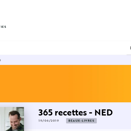
PIED DE PAGE
VIES
D
365 recettes - NED
19/06/2019
BEAUX-LIVRES