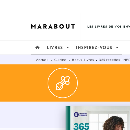
MENU
RECHERCHE
CONTENU
LES LIVRES DE VOS EN
LIVRES
INSPIREZ-VOUS
home
arrow_drop_down
arrow_drop_down
Accueil
Cuisine
Beaux-Livres
365 recettes - NE
•
•
•