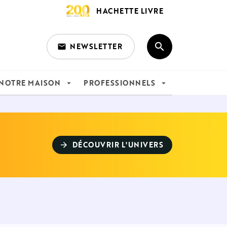
HACHETTE LIVRE
search
NEWSLETTER
email
search
NOTRE MAISON
PROFESSIONNELS
arrow_drop_down
arrow_drop_down
DÉCOUVRIR L'UNIVERS
arrow_forward