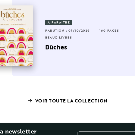
À PARAÎTRE
6 PAGES
RUTION : 25/03/2026
160 PAGES
PARUTION : 07/10/2026
160 PAGES
AUX-LIVRES
BEAUX-LIVRES
a cuisine
artes à croquer
Bûches
VOIR TOUTE LA COLLECTION
arrow_forward
la newsletter