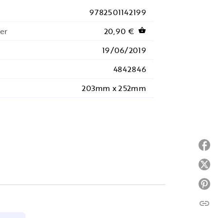
9782501142199
er
20,90 €
shopping_basket
19/06/2019
4842846
203mm x 252mm
P
P
P
link
C