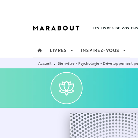
MENU
RECHERCHE
CONTENU
LES LIVRES DE VOS EN
LIVRES
INSPIREZ-VOUS
home
arrow_drop_down
arrow_drop_down
Accueil
Bien-être - Psychologie - Développement p
•