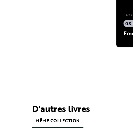
ÉV
08
Emm
D'autres livres
MÊME COLLECTION