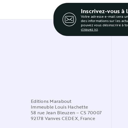
Inscrivez-vous à 
Votre adresse e-mail sera u
des informations sur les act
pouvez vous désinscrire à t
cliquez ici
.
Editions Marabout
Immeuble Louis Hachette
58 rue Jean Bleuzen – CS 70007
92178 Vanves CEDEX, France