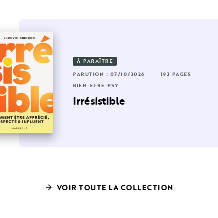
À PARAÎTRE
24 PAGES
RUTION : 10/09/2025
320 PAGES
PARUTION : 07/10/2026
192 PAGES
EN-ÊTRE-PSY
BIEN-ÊTRE-PSY
 laisse
t-ce que c'est normal ?
Irrésistible
VOIR TOUTE LA COLLECTION
arrow_forward