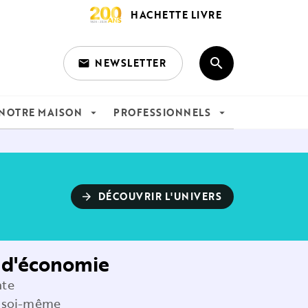
HACHETTE LIVRE
search
NEWSLETTER
email
search
NOTRE MAISON
PROFESSIONNELS
arrow_drop_down
arrow_drop_down
DÉCOUVRIR L'UNIVERS
arrow_forward
s d'économie
nte
r soi-même