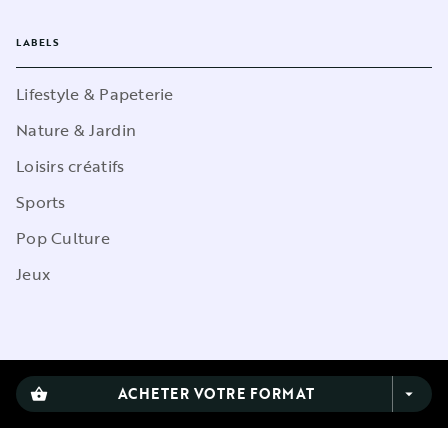
LABELS
Lifestyle & Papeterie
Nature & Jardin
Loisirs créatifs
Sports
Pop Culture
Jeux
CGU
ACHETER VOTRE FORMAT
shopping_basket
arrow_drop_down
Charte de référencement
Charte des Données Personnelles