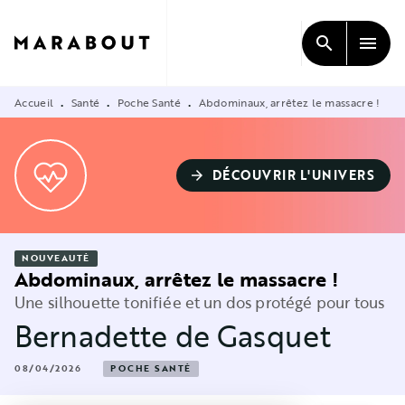
MENU
RECHERCHE
CONTENU
search
menu
PIED DE PAGE
Accueil
Santé
Poche Santé
Abdominaux, arrêtez le massacre !
•
•
•
DÉCOUVRIR L'UNIVERS
arrow_forward
NOUVEAUTÉ
Abdominaux, arrêtez le massacre !
Une silhouette tonifiée et un dos protégé pour tous
Bernadette de Gasquet
08/04/2026
POCHE SANTÉ