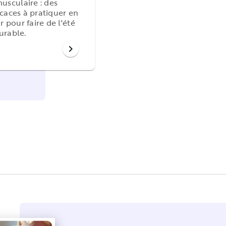
usculaire : des
icaces à pratiquer en
pour faire de l'été
urable.
chevron_right