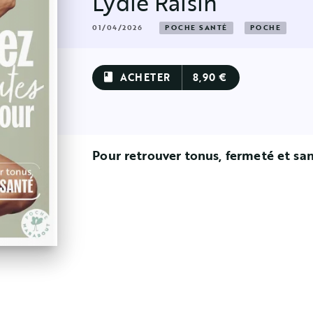
Lydie Raisin
01/04/2026
POCHE SANTÉ
POCHE
ACHETER
8,90 €
book
Pour retrouver tonus, fermeté et san