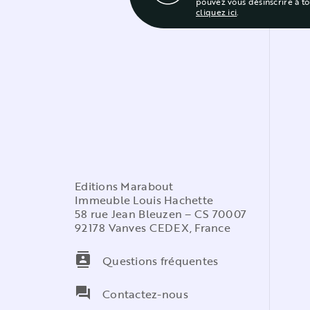
pouvez vous désinscrire à t
cliquez ici
.
Editions Marabout
Immeuble Louis Hachette
58 rue Jean Bleuzen – CS 70007
92178 Vanves CEDEX, France
contacts
Questions fréquentes
question_answer
Contactez-nous