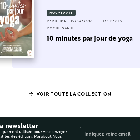
NOUVEAUTÉ
RUTION : 26/03/2025
24 PAGES
224 PAGES
PARUTION : 15/04/2026
176 PAGES
CHE SANTÉ
POCHE SANTÉ
age pour
0 minutes pour détendre
10 minutes par jour de yoga
es muscles du stre…
VOIR TOUTE LA COLLECTION
arrow_forward
la newsletter
niquement utilisée pour vous envoyer
Indiquez votre email
ualités des éditions Marabout. Vous