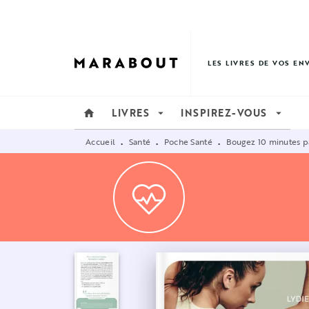
MENU
RECHERCHE
CONTENU
LES LIVRES DE VOS EN
LIVRES
INSPIREZ-VOUS
home
arrow_drop_down
arrow_drop_down
Accueil
Santé
Poche Santé
Bougez 10 minutes p
•
•
•