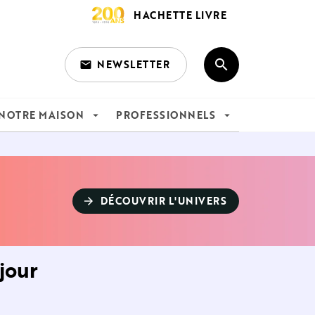
HACHETTE LIVRE
search
NEWSLETTER
email
search
NOTRE MAISON
PROFESSIONNELS
arrow_drop_down
arrow_drop_down
DÉCOUVRIR L'UNIVERS
arrow_forward
jour