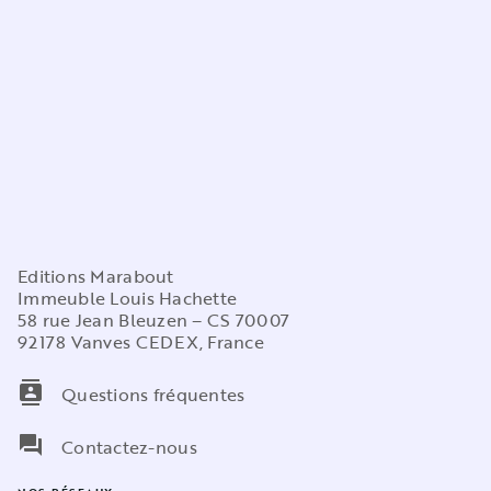
Editions Marabout
Immeuble Louis Hachette
58 rue Jean Bleuzen – CS 70007
92178 Vanves CEDEX, France
contacts
Questions fréquentes
question_answer
Contactez-nous