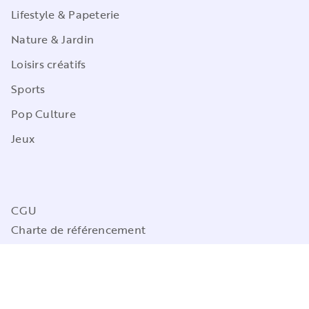
Lifestyle & Papeterie
Nature & Jardin
Loisirs créatifs
Sports
Pop Culture
Jeux
CGU
Charte de référencement
Charte des Données Personnelles
Mentions légales
Engagement durable
Paramétrez vos préférences cookies