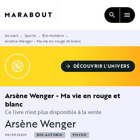
MENU
RECHERCHE
CONTENU
search
menu
PIED DE PAGE
Accueil
Sports
Bio-Autobio
•
•
•
Arsène Wenger - Ma vie en rouge et blanc
DÉCOUVRIR L'UNIVERS
arrow_forward
Arsène Wenger - Ma vie en rouge et
blanc
Ce livre n'est plus disponible à la vente
Arsène Wenger
29/09/2021
BIO-AUTOBIO
POCHE