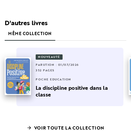
D'autres livres
MÊME COLLECTION
NOUVEAUTÉ
PARUTION : 01/07/2026
352 PAGES
POCHE EDUCATION
La discipline positive dans la
classe
VOIR TOUTE LA COLLECTION
arrow_forward