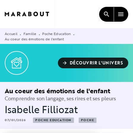
MENU
RECHERCHE
CONTENU
search
menu
PIED DE PAGE
Accueil
Famille
Poche Education
•
•
•
Au coeur des émotions de l'enfant
DÉCOUVRIR L'UNIVERS
arrow_forward
Au coeur des émotions de l'enfant
Comprendre son langage, ses rires et ses pleurs
Isabelle Filliozat
07/01/2026
POCHE EDUCATION
POCHE