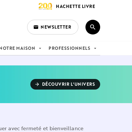
HACHETTE LIVRE
search
NEWSLETTER
email
search
NOTRE MAISON
PROFESSIONNELS
arrow_drop_down
arrow_drop_down
DÉCOUVRIR L'UNIVERS
arrow_forward
uer avec fermeté et bienveillance