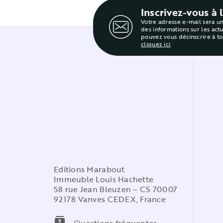
Inscrivez-vous à 
Votre adresse e-mail sera u
des informations sur les act
pouvez vous désinscrire à t
cliquez ici
.
Editions Marabout
Immeuble Louis Hachette
58 rue Jean Bleuzen – CS 70007
92178 Vanves CEDEX, France
contacts
Questions fréquentes