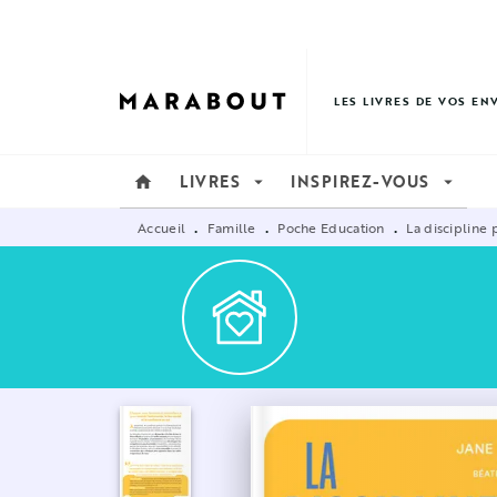
MENU
RECHERCHE
CONTENU
LES LIVRES DE VOS EN
LIVRES
INSPIREZ-VOUS
home
arrow_drop_down
arrow_drop_down
Accueil
Famille
Poche Education
La discipline 
•
•
•