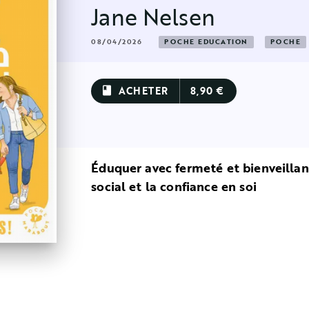
Jane Nelsen
08/04/2026
POCHE EDUCATION
POCHE
ACHETER
8,90 €
book
Éduquer avec fermeté et bienveillanc
social et la confiance en soi