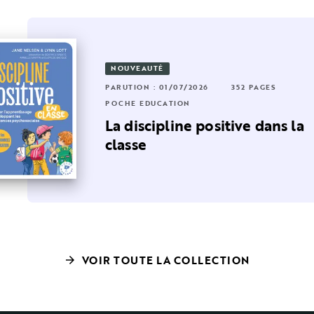
NOUVEAUTÉ
RUTION : 02/04/2025
192 PAGES
PARUTION : 01/07/2026
352 PAGES
60 PAGES
CHE EDUCATION
POCHE EDUCATION
a sécurité émotionnelle de
La discipline positive dans la
enfant
classe
VOIR TOUTE LA COLLECTION
arrow_forward