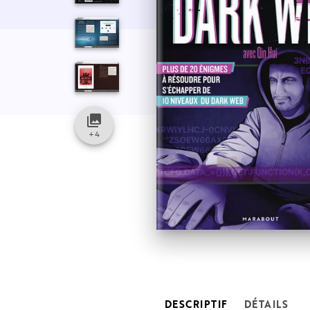
collections
+
4
DESCRIPTIF
DÉTAILS