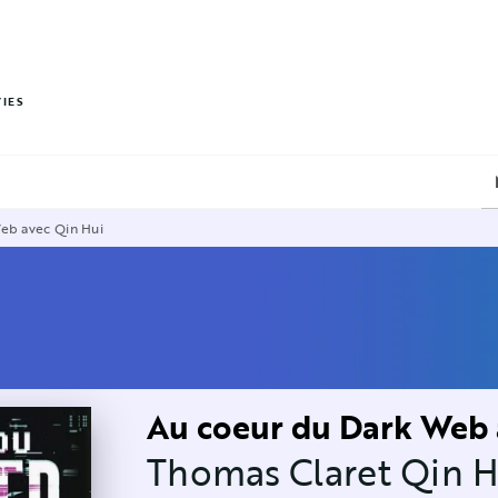
PIED DE PAGE
VIES
eb avec Qin Hui
Au coeur du Dark Web 
Thomas Claret Qin H