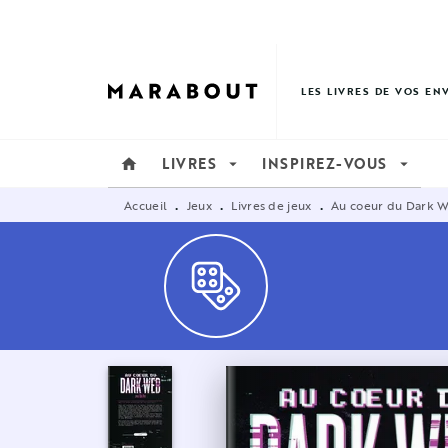
MENU
RECHERCHE
CONTENU
LES LIVRES DE VOS EN
LIVRES
INSPIREZ-VOUS
home
arrow_drop_down
arrow_drop_down
Accueil
Jeux
Livres de jeux
Au coeur du Dark W
•
•
•