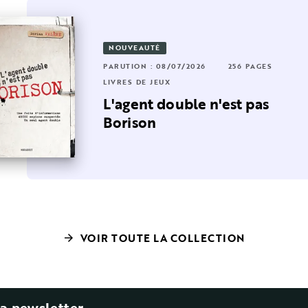
NOUVEAUTÉ
OUVEAUTÉ
2 PAGES
PARUTION : 08/07/2026
256 PAGES
RUTION : 15/04/2026
384 PAGES
LIVRES DE JEUX
VRES DE JEUX
L'agent double n'est pas
00 jeux
Borison
VOIR TOUTE LA COLLECTION
arrow_forward
la newsletter