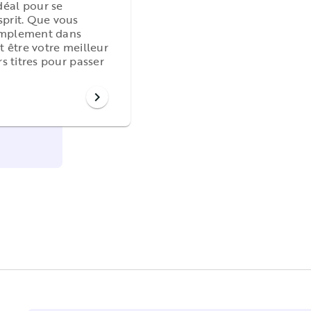
déal pour se
sprit. Que vous
simplement dans
t être votre meilleur
rs titres pour passer
chevron_right