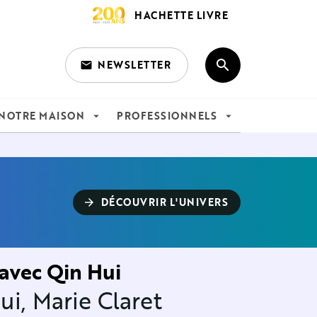
HACHETTE LIVRE
search
NEWSLETTER
email
search
NOTRE MAISON
PROFESSIONNELS
arrow_drop_down
arrow_drop_down
DÉCOUVRIR L'UNIVERS
arrow_forward
avec Qin Hui
ui
,
Marie Claret