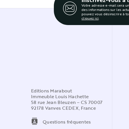
Votre adresse e-mail sera u
des informations sur les act
pouvez vous désinscrire à t
cliquez ici
.
Editions Marabout
Immeuble Louis Hachette
58 rue Jean Bleuzen – CS 70007
92178 Vanves CEDEX, France
contacts
Questions fréquentes