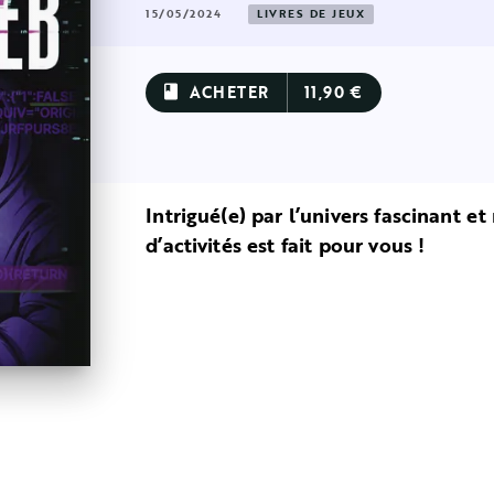
15/05/2024
LIVRES DE JEUX
ACHETER
11,90 €
book
Intrigué(e) par l’univers fascinant 
d’activités est fait pour vous !