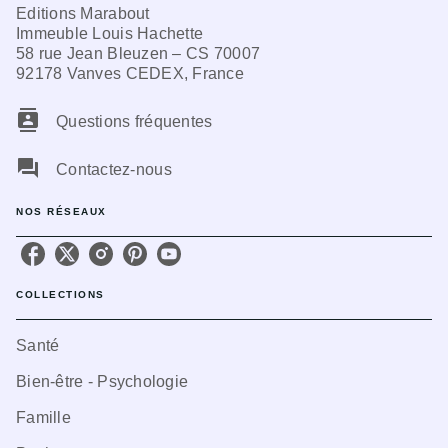
Editions Marabout
Immeuble Louis Hachette
58 rue Jean Bleuzen – CS 70007
92178 Vanves CEDEX, France
contacts
Questions fréquentes
question_answer
Contactez-nous
NOS RÉSEAUX
COLLECTIONS
Santé
Bien-être - Psychologie
Famille