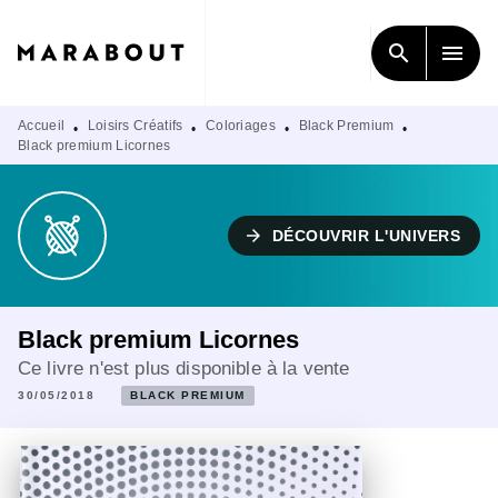
MENU
RECHERCHE
CONTENU
search
menu
PIED DE PAGE
Accueil
Loisirs Créatifs
Coloriages
Black Premium
•
•
•
•
Black premium Licornes
arrow_forward
DÉCOUVRIR L'UNIVERS
Black premium Licornes
Ce livre n'est plus disponible à la vente
30/05/2018
BLACK PREMIUM