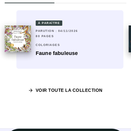
À PARAÎTRE
PARUTION : 04/11/2026
80 PAGES
COLORIAGES
Faune fabuleuse
arrow_forward
VOIR TOUTE LA COLLECTION