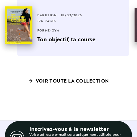
PARUTION : 18/02/2026
176 PAGES
FORME-GYM
Ton objectif, ta course
VOIR TOUTE LA COLLECTION
arrow_forward
Inscrivez-vous à la newsletter
Votre adresse e-mail sera uniquement utilisée pour