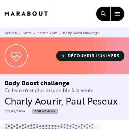
MENU
RECHERCHE
CONTENU
search
menu
PIED DE PAGE
Accueil
Santé
Forme-Gym
Body Boost challenge
•
•
•
DÉCOUVRIR L'UNIVERS
arrow_forward
Body Boost challenge
Ce livre n'est plus disponible à la vente
Charly Aourir
,
Paul Peseux
07/02/2024
FORME-GYM