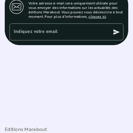
Votre adresse e-mail sera uniquement utilisée pour
vous envoyer des informations sur les actualités des
éditions Marabout. Vous pouvez vous désinscrire à tout
moment. Pour plus d’informations,
cliquez ici
.
Indiquez votre email
send
Editions Marabout