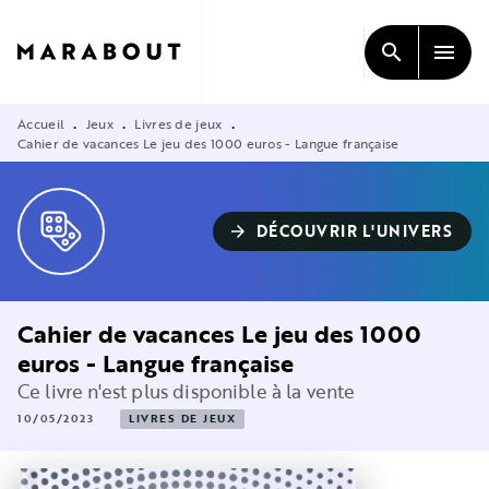
MENU
RECHERCHE
CONTENU
search
menu
PIED DE PAGE
Accueil
Jeux
Livres de jeux
•
•
•
Cahier de vacances Le jeu des 1000 euros - Langue française
DÉCOUVRIR L'UNIVERS
arrow_forward
Cahier de vacances Le jeu des 1000
euros - Langue française
Ce livre n'est plus disponible à la vente
10/05/2023
LIVRES DE JEUX