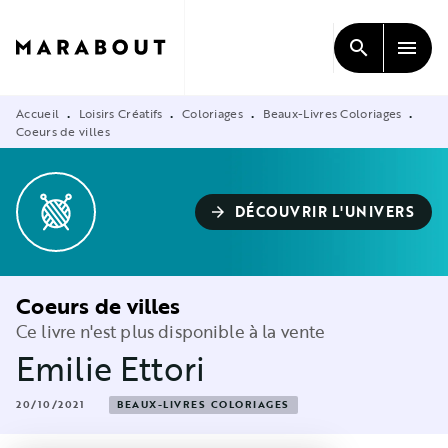
MENU
RECHERCHE
CONTENU
search
menu
PIED DE PAGE
Accueil
Loisirs Créatifs
Coloriages
Beaux-Livres Coloriages
•
•
•
•
Coeurs de villes
DÉCOUVRIR L'UNIVERS
arrow_forward
Coeurs de villes
Ce livre n'est plus disponible à la vente
Emilie Ettori
20/10/2021
BEAUX-LIVRES COLORIAGES