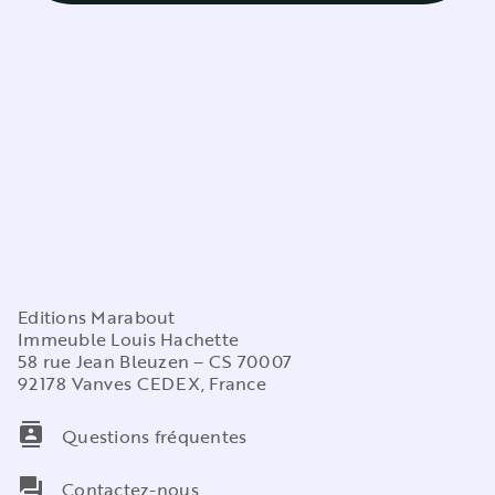
Editions Marabout
Immeuble Louis Hachette
58 rue Jean Bleuzen – CS 70007
92178 Vanves CEDEX, France
contacts
Questions fréquentes
question_answer
Contactez-nous