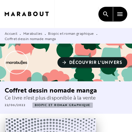
MENU
RECHERCHE
CONTENU
search
menu
PIED DE PAGE
Accueil
Marabulles
Biopic et roman graphique
•
•
•
Coffret dessin nomade manga
DÉCOUVRIR L'UNIVERS
arrow_forward
Coffret dessin nomade manga
Ce livre n'est plus disponible à la vente
22/06/2022
BIOPIC ET ROMAN GRAPHIQUE