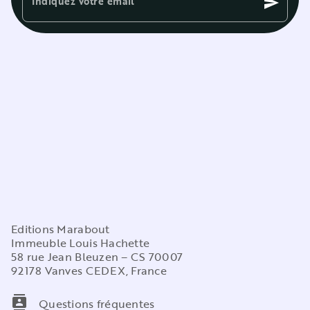
Indiquez votre email
send
Editions Marabout
Immeuble Louis Hachette
58 rue Jean Bleuzen – CS 70007
92178 Vanves CEDEX, France
contacts
Questions fréquentes