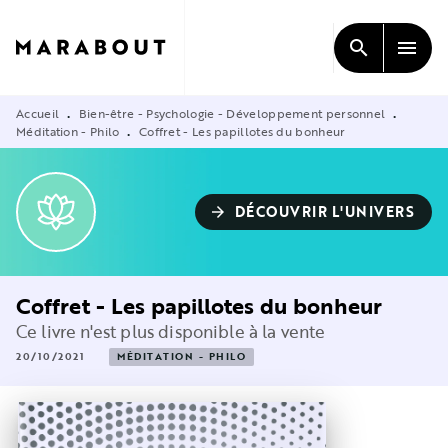
MENU
RECHERCHE
CONTENU
search
menu
PIED DE PAGE
Accueil
Bien-être - Psychologie - Développement personnel
•
•
Méditation - Philo
Coffret - Les papillotes du bonheur
•
DÉCOUVRIR L'UNIVERS
arrow_forward
Coffret - Les papillotes du bonheur
Ce livre n'est plus disponible à la vente
20/10/2021
MÉDITATION - PHILO