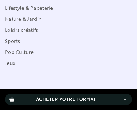
Lifestyle & Papeterie
Nature & Jardin
Loisirs créatifs
Sports
Pop Culture
Jeux
CGU
ACHETER VOTRE FORMAT
shopping_basket
arrow_drop_down
Charte de référencement
Charte des Données Personnelles
Mentions légales
Engagement durable