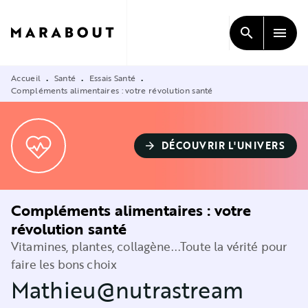
MENU
RECHERCHE
CONTENU
search
menu
PIED DE PAGE
Accueil
Santé
Essais Santé
•
•
•
Compléments alimentaires : votre révolution santé
DÉCOUVRIR L'UNIVERS
arrow_forward
Compléments alimentaires : votre
révolution santé
Vitamines, plantes, collagène...Toute la vérité pour
faire les bons choix
Mathieu@nutrastream