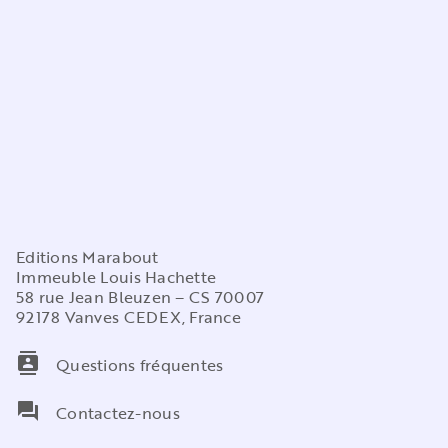
Editions Marabout
Immeuble Louis Hachette
58 rue Jean Bleuzen – CS 70007
92178 Vanves CEDEX, France
contacts
Questions fréquentes
question_answer
Contactez-nous