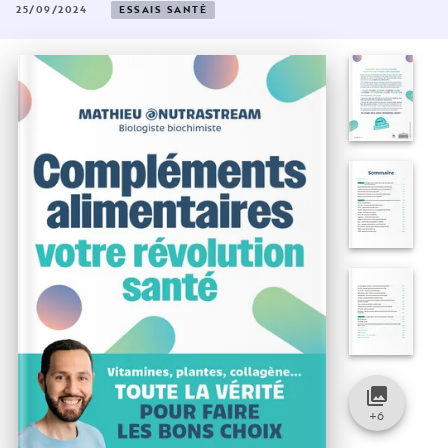
25/09/2024
ESSAIS SANTÉ
collections
+
6